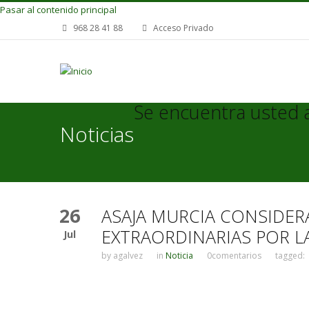
Pasar al contenido principal
968 28 41 88
Acceso Privado
Se encuentra usted 
Noticias
26
ASAJA MURCIA CONSIDERA
EXTRAORDINARIAS POR LA
Jul
by
agalvez
in
Noticia
0comentarios
tagged: