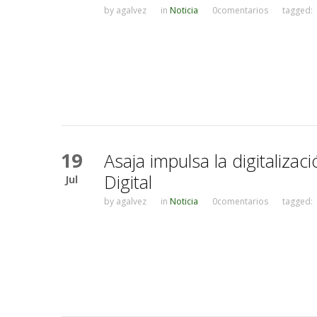
by
agalvez
in
Noticia
0comentarios
tagged:
19
Asaja impulsa la digitalizac
Digital
Jul
by
agalvez
in
Noticia
0comentarios
tagged: