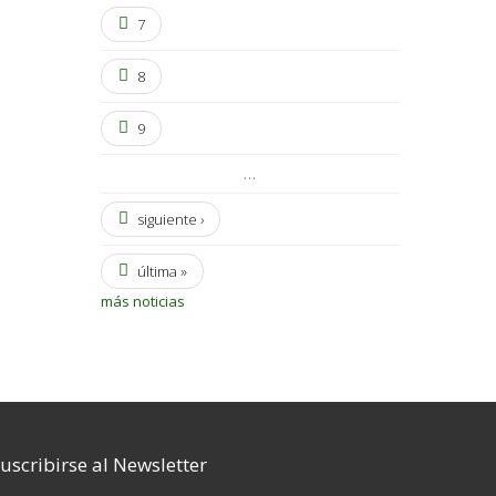
7
8
9
…
siguiente ›
última »
más noticias
uscribirse al Newsletter