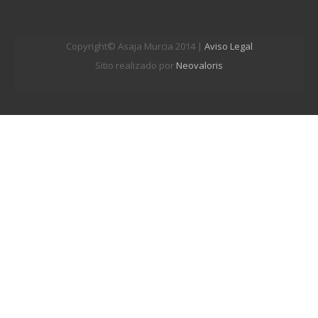
Copyright© Asaja Murcia 2014 |
Aviso Legal
Sitio realizado por
Neovaloris