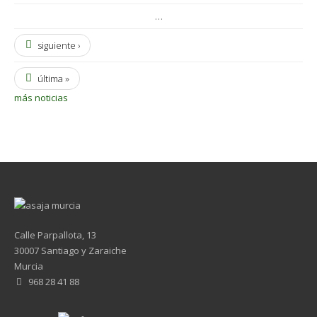
…
siguiente ›
última »
más noticias
Calle Parpallota, 13
30007 Santiago y Zaraiche
Murcia
968 28 41 88