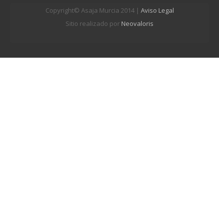
Copyright© Asaja Murcia 2014 |
Aviso Legal
Sitio realizado por
Neovaloris