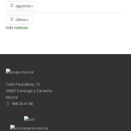
siguiente ›
última »
más noticias
Calle Parpallota, 13
30007 Santiago y Zaraiche
Murcia
968 28 41 88