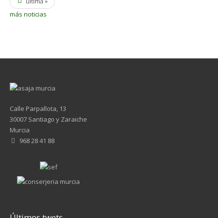
última »
más noticias
Calle Parpallota, 13
30007 Santiago y Zaraiche
Murcia
968 28 41 88
Últimos twets