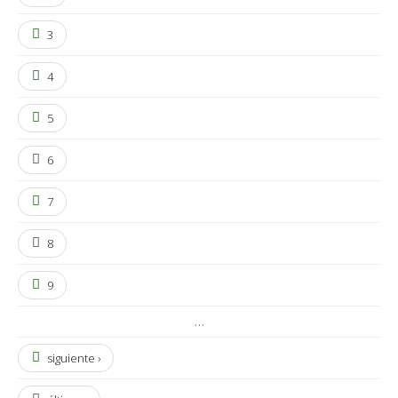
3
4
5
6
7
8
9
…
siguiente ›