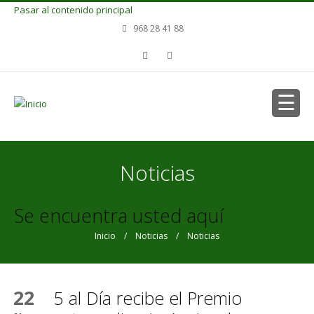
Pasar al contenido principal
968 28 41 88
Noticias
Se encuentra usted aquí
Inicio
/
Noticias
/ Noticias
22
5 al Día recibe el Premio