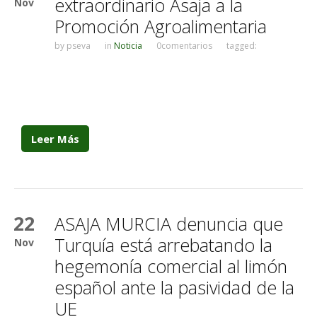
extraordinario Asaja a la
Nov
Promoción Agroalimentaria
by
pseva
in
Noticia
0comentarios
tagged:
Leer Más
22
ASAJA MURCIA denuncia que
Turquía está arrebatando la
Nov
hegemonía comercial al limón
español ante la pasividad de la
UE