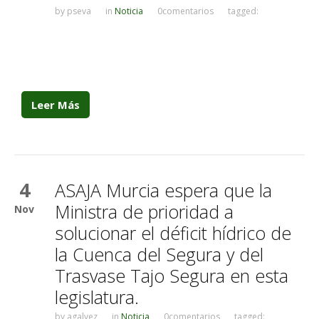
by
pseva
in
Noticia
0comentarios
tagged:
Leer Más
4
ASAJA Murcia espera que la
Ministra de prioridad a
Nov
solucionar el déficit hídrico de
la Cuenca del Segura y del
Trasvase Tajo Segura en esta
legislatura.
by
agalvez
in
Noticia
0comentarios
tagged: