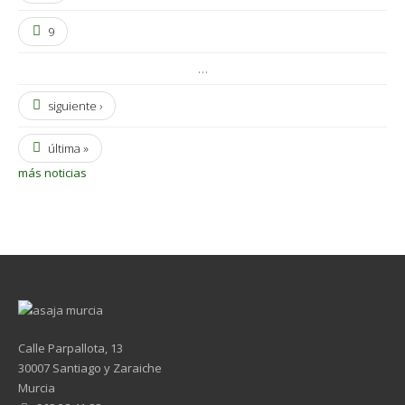
9
…
siguiente ›
última »
más noticias
Calle Parpallota, 13
30007 Santiago y Zaraiche
Murcia