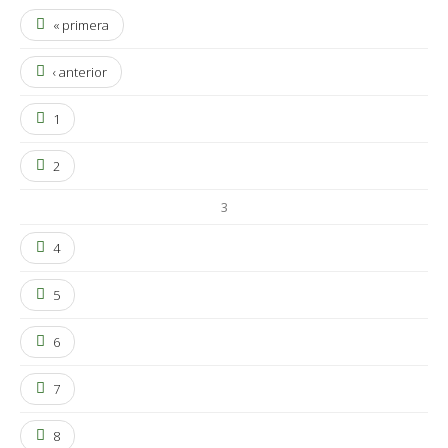
« primera
‹ anterior
1
2
3
4
5
6
7
8