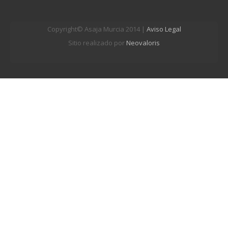
Copyright© Asaja Murcia 2014 |
Aviso Legal
Sitio realizado por
Neovaloris