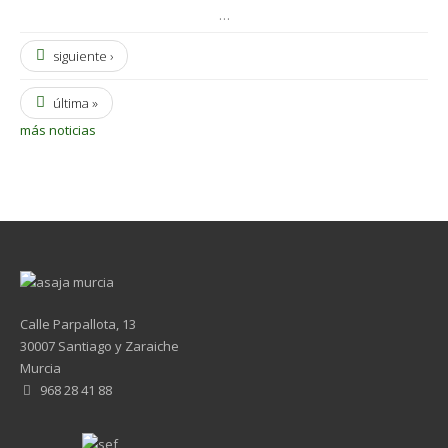
…
siguiente ›
última »
más noticias
Calle Parpallota, 13
30007 Santiago y Zaraiche
Murcia
968 28 41 88