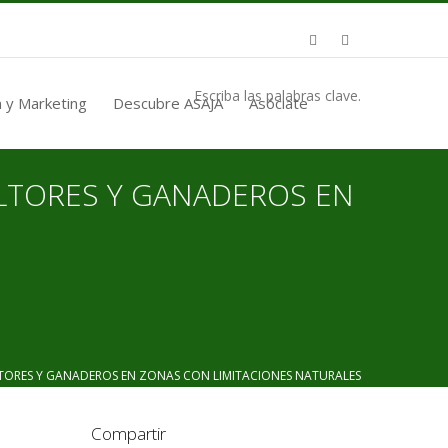
Escriba las palabras clave.
 y Marketing
Descubre ASAJA
Asóciate
LTORES Y GANADEROS EN
RES Y GANADEROS EN ZONAS CON LIMITACIONES NATURALES
Compartir