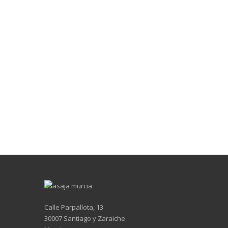
Calle Parpallota, 13
30007 Santiago y Zaraiche