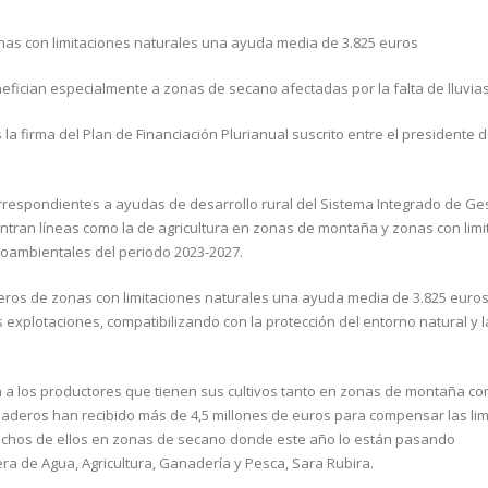
nas con limitaciones naturales una ayuda media de 3.825 euros
efician especialmente a zonas de secano afectadas por la falta de lluvia
 firma del Plan de Financiación Plurianual suscrito entre el presidente d
respondientes a ayudas de desarrollo rural del Sistema Integrado de Ges
tran líneas como la de agricultura en zonas de montaña y zonas con limi
roambientales del periodo 2023-2027.
eros de zonas con limitaciones naturales una ayuda media de 3.825 euros
 explotaciones, compatibilizando con la protección del entorno natural y l
 a los productores que tienen sus cultivos tanto en zonas de montaña c
anaderos han recibido más de 4,5 millones de euros para compensar las li
uchos de ellos en zonas de secano donde este año lo están pasando
jera de Agua, Agricultura, Ganadería y Pesca, Sara Rubira.