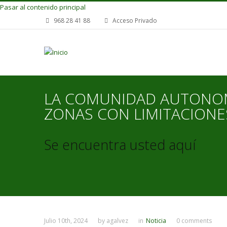
Pasar al contenido principal
968 28 41 88
Acceso Privado
LA COMUNIDAD AUTONOM
ZONAS CON LIMITACIONE
Se encuentra usted aquí
Julio 10th, 2024
by
agalvez
in
Noticia
0 comments