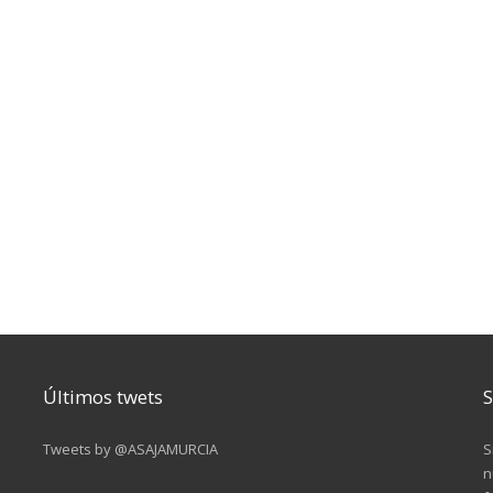
Últimos twets
S
Tweets by @ASAJAMURCIA
S
n