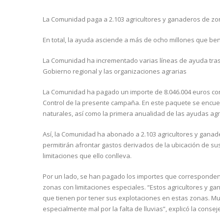
La Comunidad paga a 2.103 agricultores y ganaderos de zo
En total, la ayuda asciende a más de ocho millones que ben
La Comunidad ha incrementado varias líneas de ayuda tras la
Gobierno regional y las organizaciones agrarias
La Comunidad ha pagado un importe de 8.046.004 euros cor
Control de la presente campaña. En este paquete se encuen
naturales, así como la primera anualidad de las ayudas ag
Así, la Comunidad ha abonado a 2.103 agricultores y ganad
permitirán afrontar gastos derivados de la ubicación de sus
limitaciones que ello conlleva.
Por un lado, se han pagado los importes que corresponden
zonas con limitaciones especiales. “Estos agricultores y g
que tienen por tener sus explotaciones en estas zonas. M
especialmente mal por la falta de lluvias”, explicó la conse