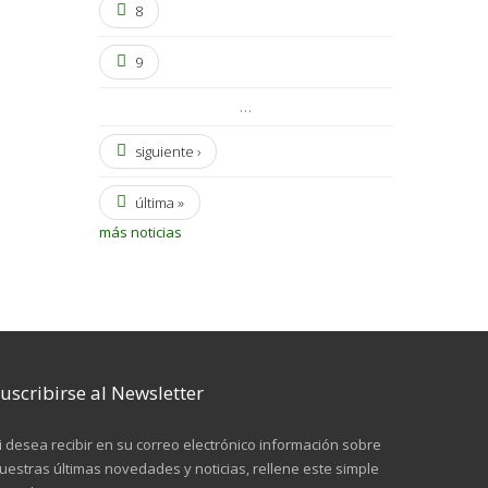
8
9
…
siguiente ›
última »
más noticias
uscribirse al Newsletter
i desea recibir en su correo electrónico información sobre
uestras últimas novedades y noticias, rellene este simple