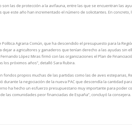
son las de protección a la avifauna, entre las que se encuentran las ayu
s que este año han incrementado el número de solicitantes. En concreto, 
de Política Agraria Común, que ha descendido el presupuesto para la Regi
a dejar a agricultores y ganaderos que tenían derecho a las ayudas sin el
e Fernando López Miras firmó con las organizaciones el Plan de Financiaci
s los próximos años”, detalló Sara Rubira.
con fondos propios muchas de las partidas como las de aves esteparias, R
irtió durante la negociación de la nueva PAC que descendía la cantidad par
obierno ha hecho un esfuerzo presupuestario muy importante para poder 
 de las comunidades peor financiadas de España”, concluyó la consejera.