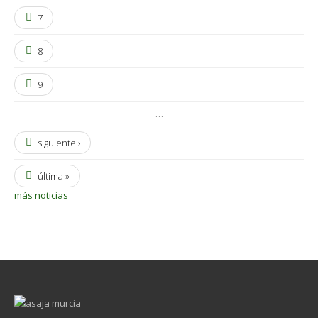
7
8
9
…
siguiente ›
última »
más noticias