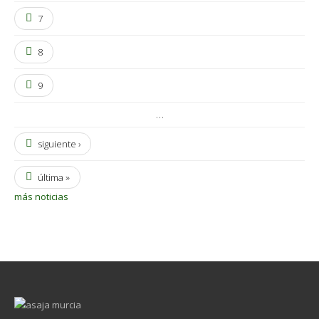
7
8
9
…
siguiente ›
última »
más noticias