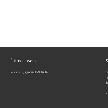
Últimos twets
S
Tweets by @ASAJAMURCIA
S
n
f
c