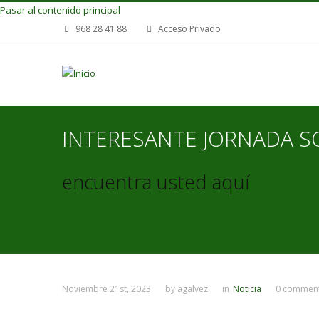
Pasar al contenido principal
968 28 41 88
Acceso Privado
INTERESANTE JORNADA S
encuentra usted aquí
Noviembre 21st, 2023
by
agalvez
in
Noticia
0 commen