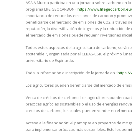
ASAJA Murcia participa en una jornada sobre carbono en la a
programa LIFE GEOCARBON (
https://www.lifegeocarbon.eu
importancia de reducir las emisiones de carbono y promover 
beneficiarse del mercado de emisiones de CO2, a través de 
reputación, la diversificación de ingresos y la reducción d
el mercado de emisiones puede requerir inversiones inicia
Todos estos aspectos de la agricultura de carbono, serán t
sostenible ", organizada por el CEBAS-CSIC el próximo lune
universitario de Espinardo.
Toda la información e inscripción de la jornada en :
https:/
Los agricultores pueden beneficiarse del mercado de emis
Venta de créditos de carbono: Los agricultores pueden par
prácticas agrícolas sostenibles o el uso de energías renov
créditos de carbono, los cuales pueden vender en el merc
Acceso a la financiación: Al participar en proyectos de mit
para implementar prácticas más sostenibles. Esto les permit