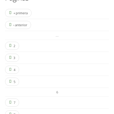
« primera
‹ anterior
…
2
3
4
5
6
7