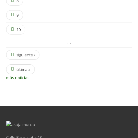
8
9
10
…
siguiente ›
última »
más noticias
Calle Parpallota, 13