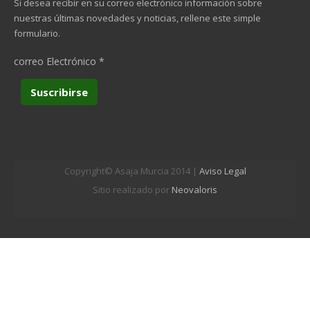
Si desea recibir en su correo electrónico información sobre
nuestras últimas novedades y noticias, rellene este simple
formulario.
correo Electrónico
*
Copyright© Asaja Murcia 2014 |
Aviso Legal
Sitio realizado por
Neovaloris