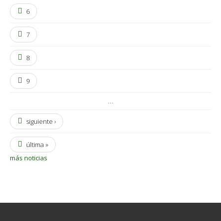
6
7
8
9
…
siguiente ›
última »
más noticias