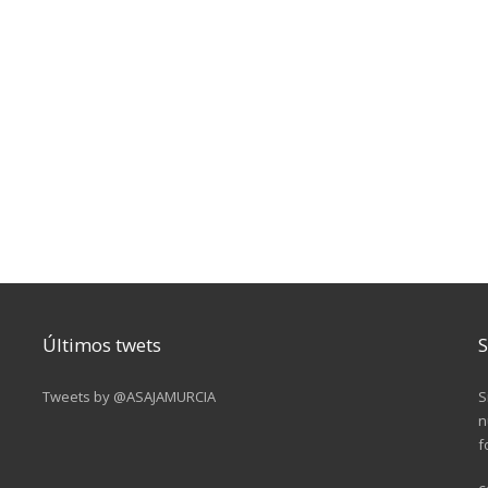
Últimos twets
S
Tweets by @ASAJAMURCIA
S
n
f