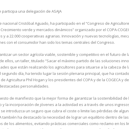
e participa una delegación de ASAJA
 nacional Cristóbal Aguado, ha participado en el “Congreso de Agricultor
: Crecimiento verde y mercados dinámicos” organizado por el COPA-COGE
es y a 22.000 cooperativas agrarias. Innovación y nuevas tecnologías, me
ones con el consumidor han sido los temas centrales del Congreso.
izar un sector agrícola viable, sostenible y competitivo en el futuro de 
e ellos, un taller, titulado “Sacar el máximo partido de las soluciones inn
ades que están realizando los agricultores para situarse a la cabeza de l
 segundo día, ha tenido lugar la sesión plenaria principal, que ha contado
io de Agricultura Phil Hogan y los presidentes del COPA y de la COGECA y de
s destacadas personalidades.
esto de manifiesto que la mejor forma de garantizar la sostenibilidad de 
io y la incorporación de jóvenes a la actividad es a través de unos ingreso
 se introduzca un seguro que cubra el coste o limite las pérdidas de algu
 también ha destacado la necesidad de lograr un equilibrio dentro de las
 de los alimentos, evitando prácticas comerciales como reclamo en los li