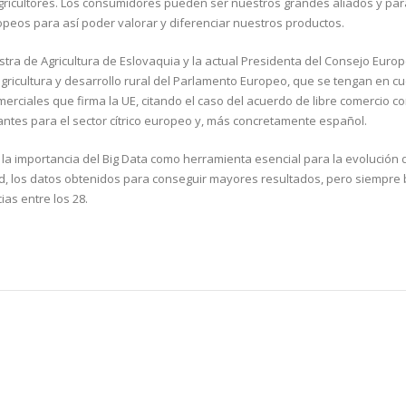
agricultores. Los consumidores pueden ser nuestros grandes aliados y par
opeos para así poder valorar y diferenciar nuestros productos.
stra de Agricultura de Eslovaquia y la actual Presidenta del Consejo Euro
agricultura y desarrollo rural del Parlamento Europeo, que se tengan en cu
rciales que firma la UE, citando el caso del acuerdo de libre comercio co
antes para el sector cítrico europeo y, más concretamente español.
la importancia del Big Data como herramienta esencial para la evolución 
dad, los datos obtenidos para conseguir mayores resultados, pero siempre
as entre los 28.