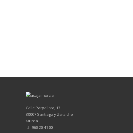
Calle Parpallota, 13
30007 Santiago y Zaraiche
Murcia
968 28 41 88