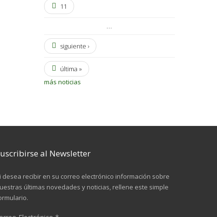
11
…
siguiente ›
última »
más noticias
uscribirse al Newsletter
i desea recibir en su correo electrónico información sobre
uestras últimas novedades y noticias, rellene este simple
ormulario.