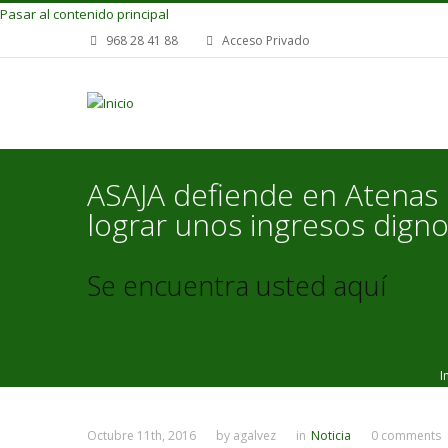
Pasar al contenido principal
968 28 41 88
Acceso Privado
ASAJA defiende en Atenas l
lograr unos ingresos dign
Se encuentra usted aquí
I
Octubre 11th, 2016
by
agalvez
in
Noticia
0 comments