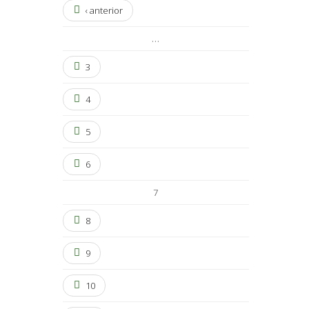
‹ anterior
…
3
4
5
6
7
8
9
10