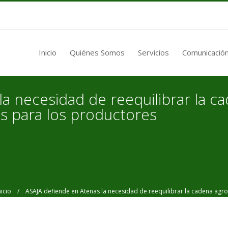
Inicio
Quiénes Somos
Servicios
Comunicación
a necesidad de reequilibrar la c
os para los productores
nicio
/ ASAJA defiende en Atenas la necesidad de reequilibrar la cadena agroa