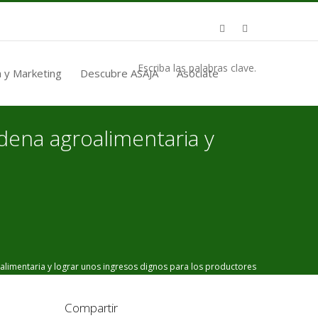
Escriba las palabras clave.
 y Marketing
Descubre ASAJA
Asóciate
adena agroalimentaria y
limentaria y lograr unos ingresos dignos para los productores
Compartir