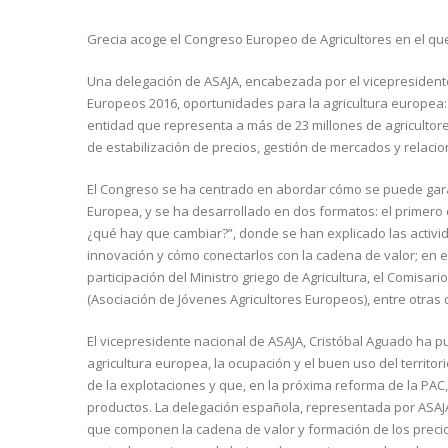
Grecia acoge el Congreso Europeo de Agricultores en el qu
Una delegación de ASAJA, encabezada por el vicepresidente
Europeos 2016, oportunidades para la agricultura europea
entidad que representa a más de 23 millones de agricultor
de estabilización de precios, gestión de mercados y relaci
El Congreso se ha centrado en abordar cómo se puede garant
Europea, y se ha desarrollado en dos formatos: el primero d
¿qué hay que cambiar?”, donde se han explicado las activid
innovación y cómo conectarlos con la cadena de valor; en el
participación del Ministro griego de Agricultura, el Comisar
(Asociación de Jóvenes Agricultores Europeos), entre otra
El vicepresidente nacional de ASAJA, Cristóbal Aguado ha pu
agricultura europea, la ocupación y el buen uso del territor
de la explotaciones y que, en la próxima reforma de la PAC,
productos. La delegación española, representada por ASAJA
que componen la cadena de valor y formación de los precios