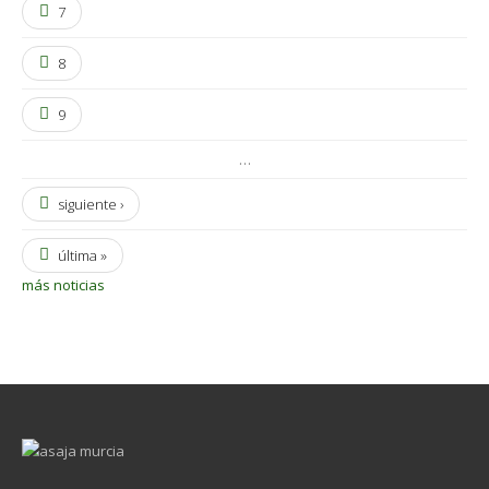
7
8
9
…
siguiente ›
última »
más noticias