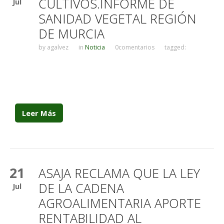
CULTIVOS.INFORME DE
Jul
SANIDAD VEGETAL REGIÓN
DE MURCIA
by
agalvez
in
Noticia
0comentarios
tagged:
Leer Más
21
ASAJA RECLAMA QUE LA LEY
DE LA CADENA
Jul
AGROALIMENTARIA APORTE
RENTABILIDAD AL