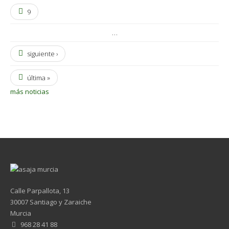
9
…
siguiente ›
última »
más noticias
Calle Parpallota, 13
30007 Santiago y Zaraiche
Murcia
968 28 41 88