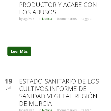
PRODUCTOR Y ACABE CON
LOS ABUSOS
by
agalvez
in
Noticia
0comentarios
tagged:
Leer Más
19
ESTADO SANITARIO DE LOS
CULTIVOS.INFORME DE
Jul
SANIDAD VEGETAL REGIÓN
DE MURCIA
by
agalvez
in
Noticia
0comentarios
tagged: