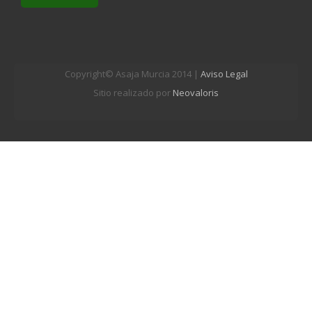
Copyright© Asaja Murcia 2014 |
Aviso Legal
Sitio realizado por
Neovaloris