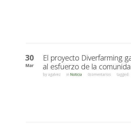
30
El proyecto Diverfarming g
al esfuerzo de la comunida
Mar
by
agalvez
in
Noticia
0comentarios
tagged: