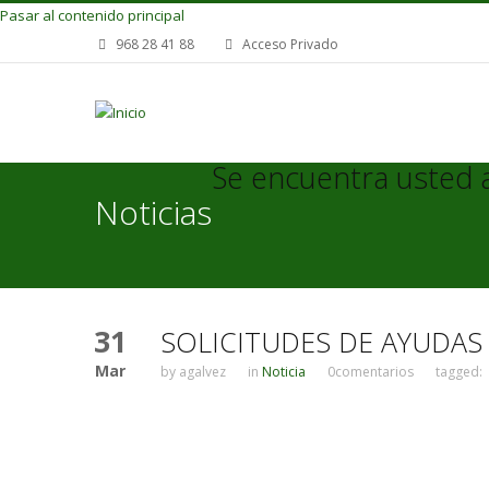
Pasar al contenido principal
968 28 41 88
Acceso Privado
Se encuentra usted 
Noticias
31
SOLICITUDES DE AYUDAS
Mar
by
agalvez
in
Noticia
0comentarios
tagged: