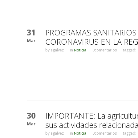
31
PROGRAMAS SANITARIOS
CORONAVIRUS EN LA REG
Mar
by
agalvez
in
Noticia
0comentarios
tagged:
30
IMPORTANTE: La agricultura,
sus actividades relacionada
Mar
by
agalvez
in
Noticia
0comentarios
tagged: