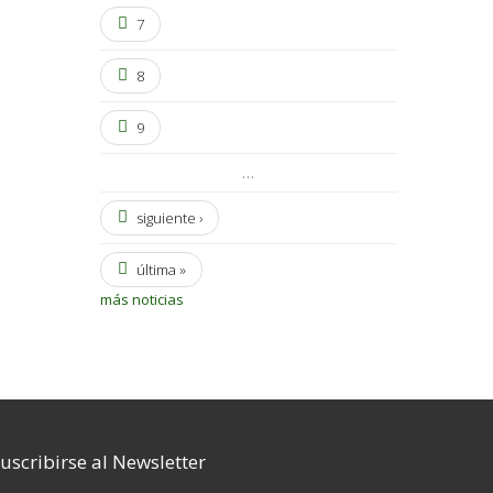
7
8
9
…
siguiente ›
última »
más noticias
uscribirse al Newsletter