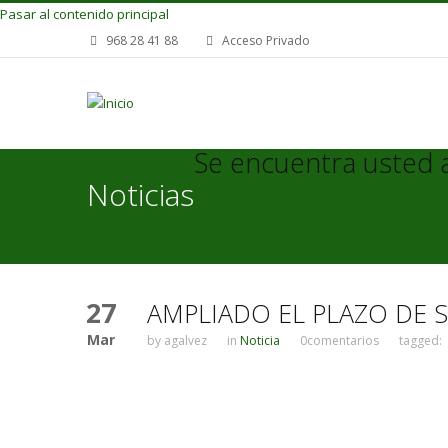
Pasar al contenido principal
968 28 41 88
Acceso Privado
Se encuentra usted 
Noticias
27
AMPLIADO EL PLAZO DE 
Mar
by
agalvez
in
Noticia
0comentarios
tagged: