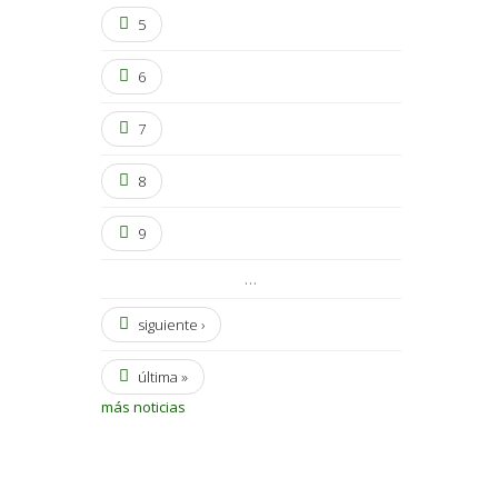
5
6
7
8
9
…
siguiente ›
última »
más noticias