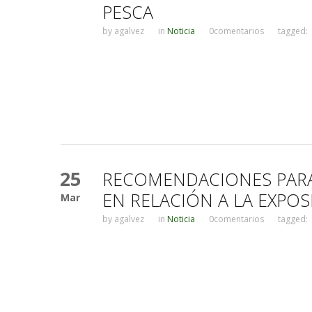
PESCA
by
agalvez
in
Noticia
0comentarios
tagged:
25
RECOMENDACIONES PARA 
EN RELACIÓN A LA EXPOS
Mar
by
agalvez
in
Noticia
0comentarios
tagged: