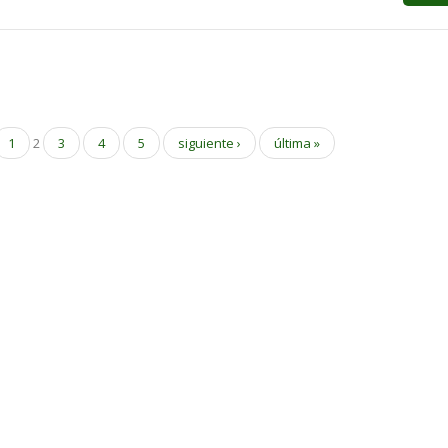
1
2
3
4
5
siguiente ›
última »