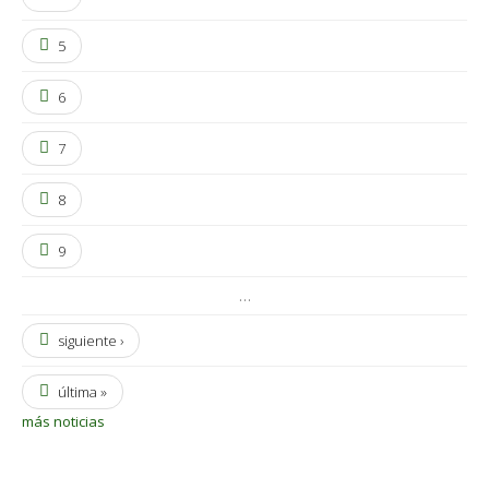
5
6
7
8
9
…
siguiente ›
última »
más noticias