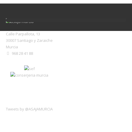
Calle Parpallota, 13
30007 Santiago y Zaraiche
Murcia
968 28 41 88
Últimos twets
Tweets by @ASAJAMURCIA
Suscribirse al Newsletter