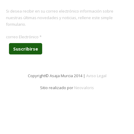
Si desea recibir en su correo electrónico información sobre
nuestras últimas novedades y noticias, rellene este simple
formulario.
correo Electrónico
*
Copyright© Asaja Murcia 2014 |
Aviso Legal
Sitio realizado por
Neovaloris