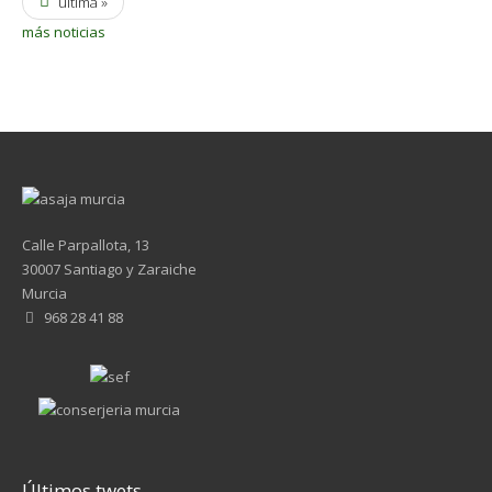
última »
más noticias
Calle Parpallota, 13
30007 Santiago y Zaraiche
Murcia
968 28 41 88
Últimos twets