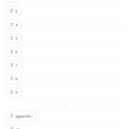
3
4
5
6
7
8
9
…
siguiente ›