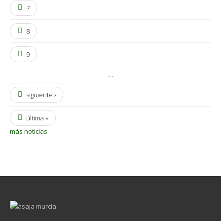
7
8
9
…
siguiente ›
última »
más noticias