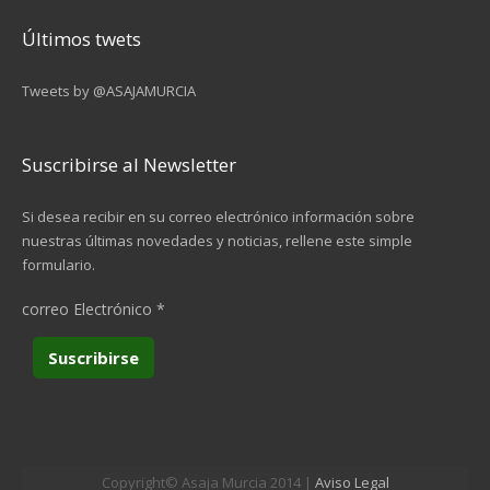
8
Últimos twets
9
Tweets by @ASAJAMURCIA
…
siguiente ›
Suscribirse al Newsletter
última »
Si desea recibir en su correo electrónico información sobre
nuestras últimas novedades y noticias, rellene este simple
formulario.
correo Electrónico
*
Copyright© Asaja Murcia 2014 |
Aviso Legal