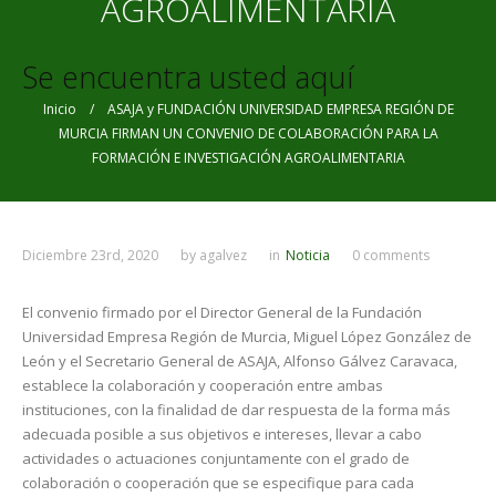
AGROALIMENTARIA
Se encuentra usted aquí
Inicio
/ ASAJA y FUNDACIÓN UNIVERSIDAD EMPRESA REGIÓN DE
MURCIA FIRMAN UN CONVENIO DE COLABORACIÓN PARA LA
FORMACIÓN E INVESTIGACIÓN AGROALIMENTARIA
Diciembre 23rd, 2020
by
agalvez
in
Noticia
0 comments
El convenio firmado por el Director General de la Fundación
Universidad Empresa Región de Murcia, Miguel López González de
León y el Secretario General de ASAJA, Alfonso Gálvez Caravaca,
establece la colaboración y cooperación entre ambas
instituciones, con la finalidad de dar respuesta de la forma más
adecuada posible a sus objetivos e intereses, llevar a cabo
actividades o actuaciones conjuntamente con el grado de
colaboración o cooperación que se especifique para cada