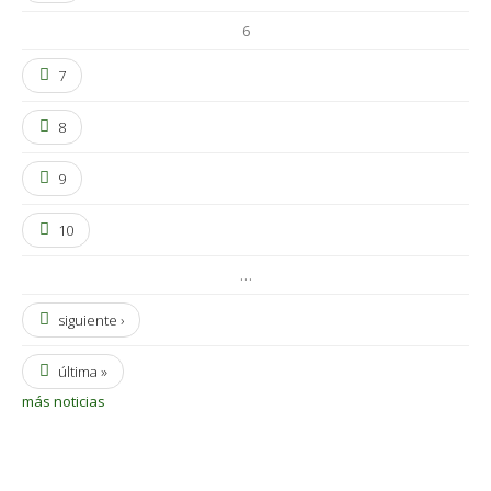
6
7
8
9
10
…
siguiente ›
última »
más noticias