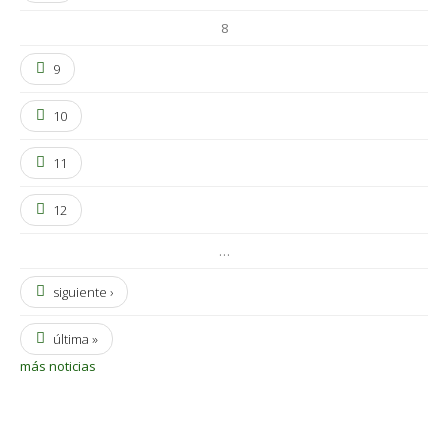
8
9
10
11
12
…
siguiente ›
última »
más noticias