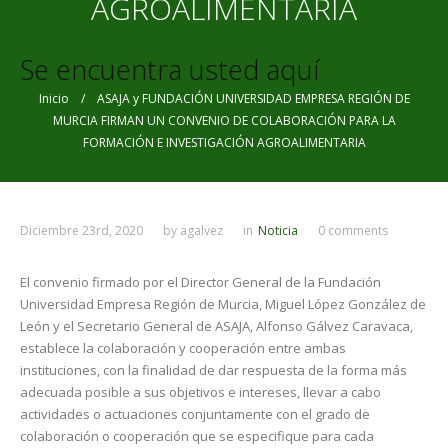
AGROALIMENTARIA
Se encuentra usted aquí
Inicio
/ ASAJA y FUNDACIÓN UNIVERSIDAD EMPRESA REGIÓN DE
MURCIA FIRMAN UN CONVENIO DE COLABORACIÓN PARA LA
FORMACIÓN E INVESTIGACIÓN AGROALIMENTARIA
Diciembre 23rd, 2020
by
agalvez
in
Noticia
0 comments
El convenio firmado por el Director General de la Fundación
Universidad Empresa Región de Murcia, Miguel López González de
León y el Secretario General de ASAJA, Alfonso Gálvez Caravaca,
establece la colaboración y cooperación entre ambas
instituciones, con la finalidad de dar respuesta de la forma más
adecuada posible a sus objetivos e intereses, llevar a cabo
actividades o actuaciones conjuntamente con el grado de
colaboración o cooperación que se especifique para cada