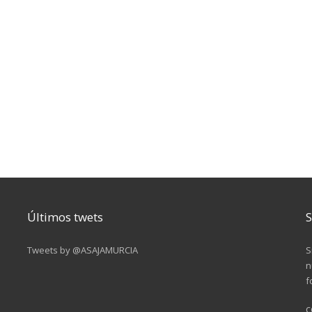
Últimos twets
S
Tweets by @ASAJAMURCIA
S
n
f
c