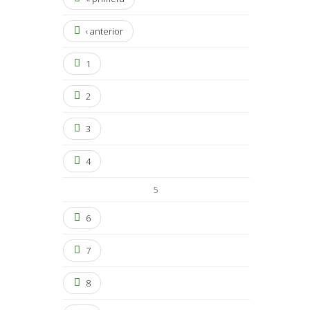
‹ anterior
1
2
3
4
5
6
7
8