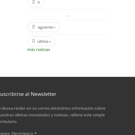
9
…
siguiente ›
última »
más noticias
uscribirse al Newsletter
i desea recibir en su correo electrónico información sobre
uestras últimas novedades y noticias, rellene este simple
ormulario.
orreo Electrónico
*