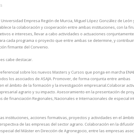
s
ón Universidad Empresa Región de Murcia, Miguel López González de León y
blece la colaboración y cooperación entre ambas instituciones, con la fin
tivos e intereses, llevar a cabo actividades o actuaciones conjuntamente
ara cada programa o proyecto que entre ambas se determine, y contribui
ción firmante del Convenio.
des cabe destacar.
preferencial sobre los nuevos Masters y Cursos que ponga en marcha ENA
odos los asociados de ASAJA. Promover, de forma conjunta entre ambas
 en el ámbito de la formación y la investigación empresarial.Colaborar ac
presarial agrario y su impacto. Asesoramiento en la presentación de pro
s de financiación Regionales, Nacionales e Internacionales de especial in
 instituciones, acciones formativas, proyectos y actividades en el ámbito
rspectiva de las empresas del sector agrario. Colaboración en la difusión
special del Máster en Dirección de Agronegocio, entre las empresas asoc