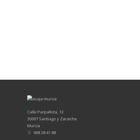
Calle Parpallota, 13
30007 Santiago y Zaraiche
Murcia
968 28 41 88