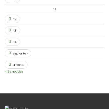
11
12
13
14
siguiente ›
última »
más noticias