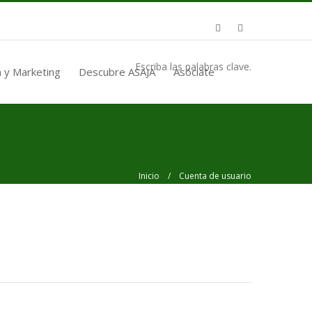
Escriba las palabras clave.
 y Marketing
Descubre ASAJA
Asóciate
Inicio
/ Cuenta de usuario