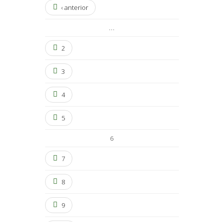
‹ anterior
…
2
3
4
5
6
7
8
9