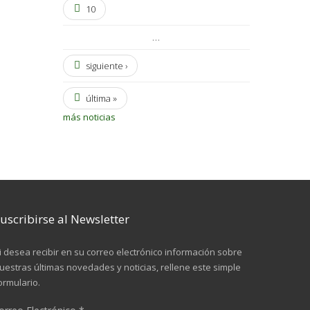
10
…
siguiente ›
última »
más noticias
uscribirse al Newsletter
i desea recibir en su correo electrónico información sobre
uestras últimas novedades y noticias, rellene este simple
ormulario.