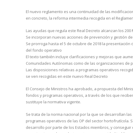
El nuevo reglamento es una continuidad de las modificacion
en concreto, la reforma intermedia recogida en el Reglame
Las ayudas que regula este Real Decreto alcanzan los 200 
Se incorporan nuevas acciones de prevención y gestión de 
Se prorroga hasta el 5 de octubre de 2018 la presentación 
del fondo operativo
El texto también incluye clarificaciones y mejoras que aume
Comunidades Autónomas como de las organizaciones de pr
Las disposiciones relativas a programas operativos recogid
se ven recogidas en este nuevo Real Decreto
El Consejo de Ministros ha aprobado, a propuesta del Minist
fondos y programas operativos, a través de los que reciben
sustituye la normativa vigente.
Se trata de la norma nacional por la que se desarrollan las
programas operativos de las OP del sector hortofrutícola. 
desarrollo por parte de los Estados miembros, y consegui