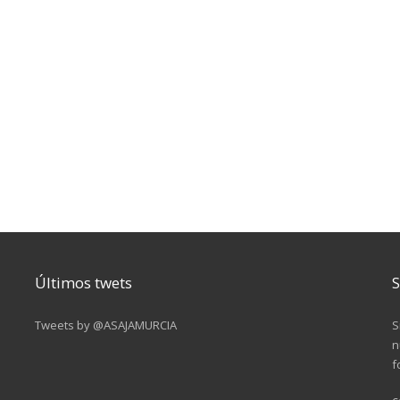
Últimos twets
S
Tweets by @ASAJAMURCIA
S
n
f