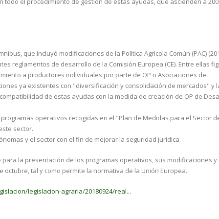
n todo el procedimiento de gestión de estas ayudas, que ascienden a 200
nibus, que incluyó modificaciones de la Política Agrícola Común (PAC) (20
es reglamentos de desarrollo de la Comisión Europea (CE). Entre ellas fig
amiento a productores individuales por parte de OP o Asociaciones de
iones ya existentes con "diversificación y consolidación de mercados" y l
 incompatibilidad de estas ayudas con la medida de creación de OP de Desa
s programas operativos recogidas en el "Plan de Medidas para el Sector de
este sector.
omas y el sector con el fin de mejorar la seguridad jurídica.
e para la presentación de los programas operativos, sus modificaciones y
de octubre, tal y como permite la normativa de la Unión Europea.
slacion/legislacion-agraria/20180924/real...