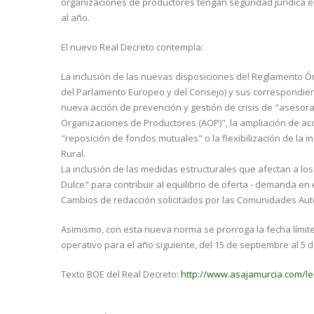
organizaciones de productores tengan seguridad jurídica e
al año.
El nuevo Real Decreto contempla:
La inclusión de las nuevas disposiciones del Reglamento Óm
del Parlamento Europeo y del Consejo) y sus correspondient
nueva acción de prevención y gestión de crisis de "asesor
Organizaciones de Productores (AOP)", la ampliación de acc
"reposición de fondos mutuales" o la flexibilización de la
Rural.
La inclusión de las medidas estructurales que afectan a lo
Dulce" para contribuir al equilibrio de oferta - demanda en 
Cambios de redacción solicitados por las Comunidades Autón
Asimismo, con esta nueva norma se prorroga la fecha límit
operativo para el año siguiente, del 15 de septiembre al 5 
Texto BOE del Real Decreto:
http://www.asajamurcia.com/legi