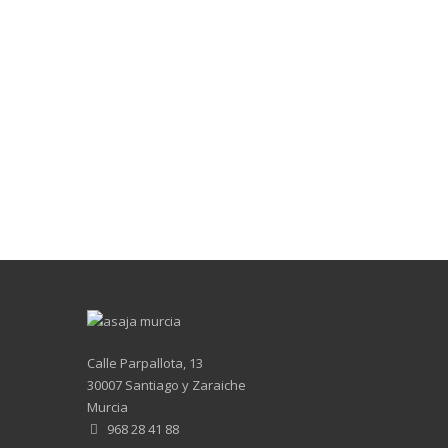
Calle Parpallota, 13
30007 Santiago y Zaraiche
Murcia
968 28 41 88