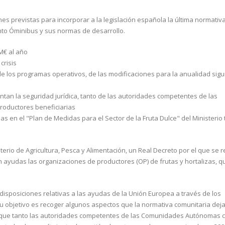
es previstas para incorporar a la legislación española la última normativ
nto Óminibus y sus normas de desarrollo.
M€ al año
crisis
de los programas operativos, de las modificaciones para la anualidad sigu
ntan la seguridad jurídica, tanto de las autoridades competentes de las
oductores beneficiarias
as en el "Plan de Medidas para el Sector de la Fruta Dulce" del Ministerio
erio de Agricultura, Pesca y Alimentación, un Real Decreto por el que se r
 ayudas las organizaciones de productores (OP) de frutas y hortalizas, q
 disposiciones relativas a las ayudas de la Unión Europea a través de los
Su objetivo es recoger algunos aspectos que la normativa comunitaria deja
r que tanto las autoridades competentes de las Comunidades Autónomas 