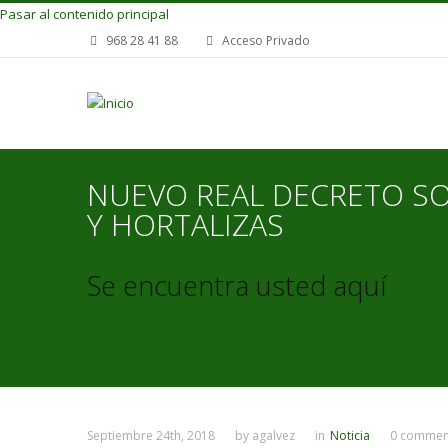
Pasar al contenido principal
968 28 41 88
Acceso Privado
NUEVO REAL DECRETO SO
Y HORTALIZAS
Se encuentra usted aquí
Septiembre 24th, 2018
by
agalvez
in
Noticia
0 commen