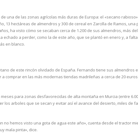
n de una de las zonas agrícolas más duras de Europa: el «secano rabioso»
iño, 13 hectáreas de almendros y 300 de cereal en Zarcilla de Ramos, una
 años, ha visto cómo se secaban cerca de 1.200 de sus almendros, más del
ha echado a perder, como la de este año, que se plantó en enero y, a falt
más en blanco.
uétano de este rincón olvidado de España. Fernando tiene sus almendros e
 a comprar en las más modernas tiendas madrileñas a cerca de 20 euros e
.
 meses para zonas desfavorecidas de alta montaña en Murcia (entre 6.00
r los arboles que se secan y evitar así el avance del desierto, miles de fa
n no hemos visto una gota de agua este año», cuenta desde el tractor mi
uy mala pinta», dice.