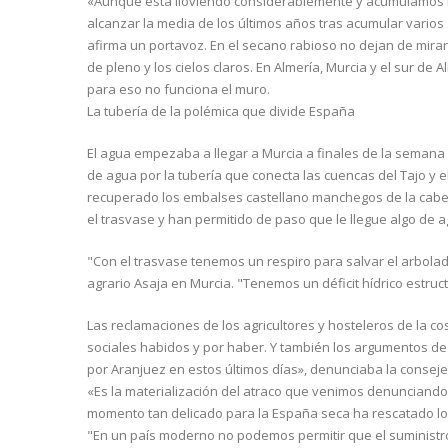
«Aunque está lloviendo considerablemente y acumulamos 
alcanzar la media de los últimos años tras acumular varios
afirma un portavoz. En el secano rabioso no dejan de mirar a
de pleno y los cielos claros. En Almería, Murcia y el sur de
para eso no funciona el muro.
La tubería de la polémica que divide España
El agua empezaba a llegar a Murcia a finales de la semana 
de agua por la tubería que conecta las cuencas del Tajo y e
recuperado los embalses castellano manchegos de la cabec
el trasvase y han permitido de paso que le llegue algo de
"Con el trasvase tenemos un respiro para salvar el arbolado
agrario Asaja en Murcia. "Tenemos un déficit hídrico estruc
Las reclamaciones de los agricultores y hosteleros de la co
sociales habidos y por haber. Y también los argumentos de 
por Aranjuez en estos últimos días», denunciaba la conseje
«Es la materialización del atraco que venimos denunciando 
momento tan delicado para la España seca ha rescatado lo
"En un país moderno no podemos permitir que el suministro