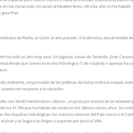
to en las zonas más cercanas al Mediterráneo. Allí este año no ha habido
 gota fría».
l embalse de Riaño, en León, el año pasado. A la derecha, actual estado de
ién ha sido un año muy seco. En algunas zonas de Tenerife, Gran Canaria
normal desde que comenzó el año hidrológico (1 de octubre). Y apenas ha c
arzo.
edio Ambiente, responsable de las políticas de lucha contra la sequía, indi
cautela con respecto a la situación.
8,6% -con 38.461 hectómetros cúbicos-, un poco por encima de la cantidad 
de los 41.799 que ha habido de media en los últimos cienco años. Sin emb
las dos Españas hidrológicas: las cuencas internas del País Vasco o el Can
el Júcar y el Segura no llegan o superan por poco el 30%.