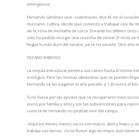
emergencia.
Fernando Giménez vive -«sobrevive», dice él- en el corazó
murciano. Cultiva, desde que comenzó a trabajar casi de n
de la zona de montaña de Lorca. Durante los últimos cinco
sólo ha podido recoger una cosecha de cereal. El resto se 
llegue lo más duro del verano, ya se ha secado. Otro año 
SECANO RABIOSO
La sequía estructural penetra sus raíces hasta el mismo t
ecológico. Pero las mismas almendras que se pueden llegar
Fernando se las pagaron el año pasado a 1,30 euros el kilo
Si no fuese por las ayudas que se recuperaron hace pocos
euros por familia y año) y por las subvenciones para repone
como la de Fernando no podrían vivir del campo.
«Aquí los meses menos secos son marzo, abril y mayo, y aú
trabaja sus tierras. «Si no llueve algo en mayo, esto tiene m