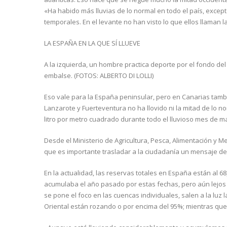
«Ha habido más lluvias de lo normal en todo el país, excep
temporales. En el levante no han visto lo que ellos llaman la
LA ESPAÑA EN LA QUE SÍ LLUEVE
A la izquierda, un hombre practica deporte por el fondo de
embalse. (FOTOS: ALBERTO DI LOLLI)
Eso vale para la España peninsular, pero en Canarias tamb
Lanzarote y Fuerteventura no ha llovido ni la mitad de lo 
litro por metro cuadrado durante todo el lluvioso mes de m
Desde el Ministerio de Agricultura, Pesca, Alimentación y M
que es importante trasladar a la ciudadanía un mensaje de 
En la actualidad, las reservas totales en España están al 6
acumulaba el año pasado por estas fechas, pero aún lejos 
se pone el foco en las cuencas individuales, salen a la luz 
Oriental están rozando o por encima del 95%; mientras que 