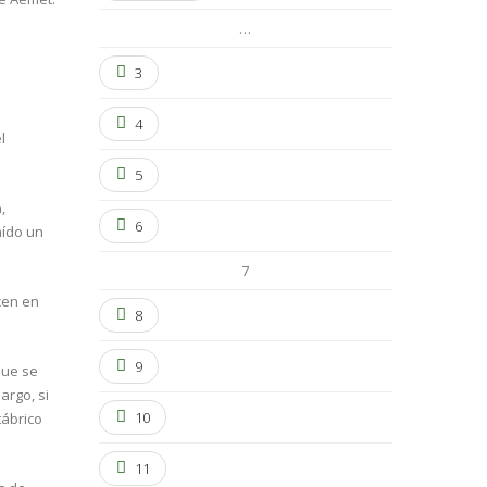
…
3
4
l
5
,
6
aído un
7
cen en
8
9
que se
argo, si
10
tábrico
11