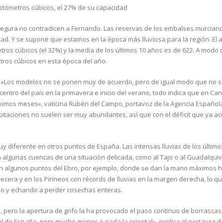
ctómetros cúbicos, el 27% de su capacidad
Segura no contradicen a Fernando. Las reservas de los embalses murcian
dad. Y se supone que estamos en la época más lluviosa para la región. El 
s cúbicos (el 32%) y la media de los últimos 10 años es de 622. A modo 
tros cúbicos en esta época del año.
. «Los modelos no se ponen muy de acuerdo, pero de igual modo que no 
centro del país en la primavera e inicio del verano, todo indica que en Can
óximos meses», vaticina Rubén del Campo, portavoz de la Agencia Español
ipitaciones no suelen ser muy abundantes, así que con el déficit que ya 
y diferente en otros puntos de España. Las intensas lluvias de los últim
a algunas cuencas de una situación delicada, como al Tajo o al Guadalquivi
 algunos puntos del Ebro, por ejemplo, donde se dan la mano máximos hi
cera y en los Pirineos con récords de lluvias en la margen derecha, lo q
o y echando a perder cosechas enteras.
 pero la apertura de grifo la ha provocado el paso continuo de borrascas
al de España, pero mucho menos o nada la oriental», explica el portavoz 