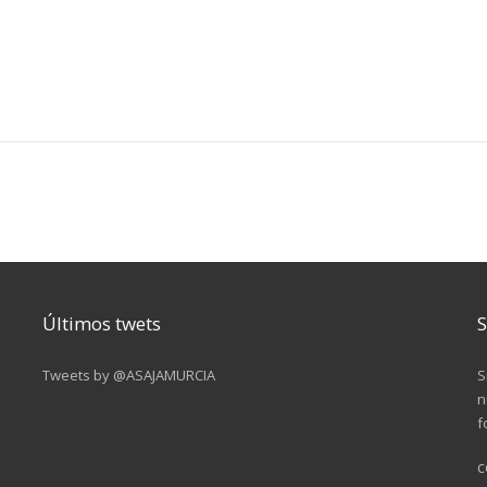
Últimos twets
S
Tweets by @ASAJAMURCIA
S
n
f
c