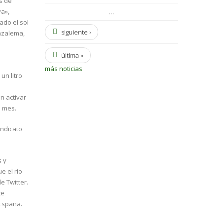
s de
ya»,
…
ado el sol
siguiente ›
razalema,
última »
más noticias
un litro
n activar
a mes.
indicato
s y
e el río
e Twitter.
te
 España.