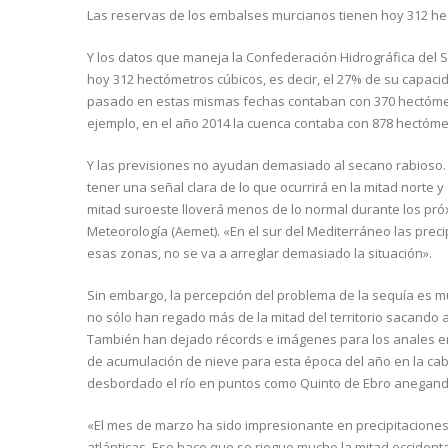
Las reservas de los embalses murcianos tienen hoy 312 he
Y los datos que maneja la Confederación Hidrográfica del 
hoy 312 hectómetros cúbicos, es decir, el 27% de su capaci
pasado en estas mismas fechas contaban con 370 hectómetro
ejemplo, en el año 2014 la cuenca contaba con 878 hectóme
Y las previsiones no ayudan demasiado al secano rabioso
tener una señal clara de lo que ocurrirá en la mitad norte y 
mitad suroeste lloverá menos de lo normal durante los pr
Meteorología (Aemet). «En el sur del Mediterráneo las prec
esas zonas, no se va a arreglar demasiado la situación».
Sin embargo, la percepción del problema de la sequía es mu
no sólo han regado más de la mitad del territorio sacando 
También han dejado récords e imágenes para los anales en
de acumulación de nieve para esta época del año en la cabe
desbordado el río en puntos como Quinto de Ebro anegand
«El mes de marzo ha sido impresionante en precipitaciones,
atlánticas. Eso hace que se riegue mucho la mitad occident