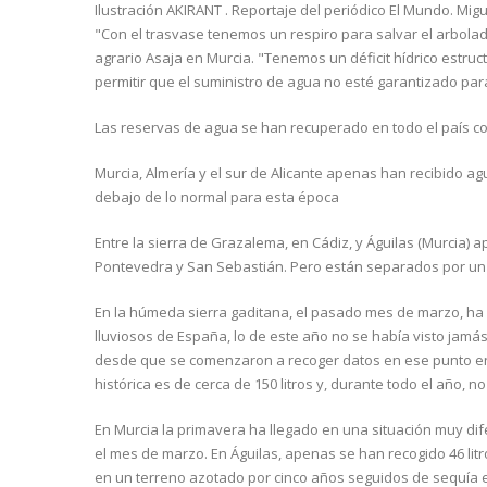
Ilustración AKIRANT . Reportaje del periódico El Mundo. Migue
"Con el trasvase tenemos un respiro para salvar el arbolado
agrario Asaja en Murcia. "Tenemos un déficit hídrico estr
permitir que el suministro de agua no esté garantizado par
Las reservas de agua se han recuperado en todo el país con
Murcia, Almería y el sur de Alicante apenas han recibido 
debajo de lo normal para esta época
Entre la sierra de Grazalema, en Cádiz, y Águilas (Murcia) 
Pontevedra y San Sebastián. Pero están separados por un 
En la húmeda sierra gaditana, el pasado mes de marzo, ha 
lluviosos de España, lo de este año no se había visto jamá
desde que se comenzaron a recoger datos en ese punto en 
histórica es de cerca de 150 litros y, durante todo el año,
En Murcia la primavera ha llegado en una situación muy di
el mes de marzo. En Águilas, apenas se han recogido 46 li
en un terreno azotado por cinco años seguidos de sequía 