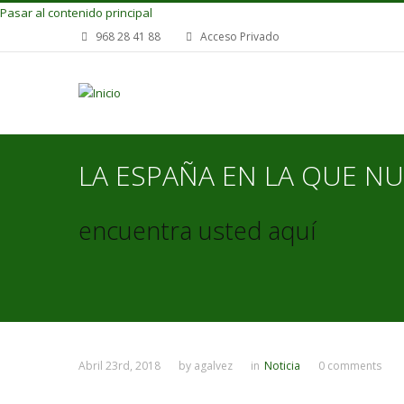
Pasar al contenido principal
968 28 41 88
Acceso Privado
LA ESPAÑA EN LA QUE NU
encuentra usted aquí
Abril 23rd, 2018
by
agalvez
in
Noticia
0 comments