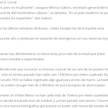
l G. Corral.
, pero es insuficiente", asegura Alfonso Gálvez, secretario general del s
uctural de 400 hectómetros cúbicos", se lamenta. "En un país moderno no 
a todos los españoles", dice Gálvez.
 las últimas semanas de lluvias... todas excepto las de la España seca
agua este año y continúan en situación de emergencia con sus reservas mu
apenas hay 400 kilómetros en línea recta, poco más de la mitad que entre
muro invisible e impermeable.
llovido más que nunca en su historia. A pesar de ser uno de los puntos m
s: sólo en el mes pasado han caído casi 1.500 litros por metro cuadrado. N
el año 1913 se había registrado algo igual para el mes de marzo. La med
 no se suelen recoger más de 2.000 litros en esos bosques de alcornoques.
ferente. En el Mar Menor no han caído más de 10 litros por metro cuadrad
tros desde el pasado mes de octubre, y ya han pasado seis meses. Y esa m
en una cuenca hidrográfica que parece no poder salir nunca del estado d