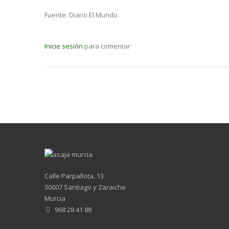
Fuente: Diario El Mundo.
Inicie sesión
para comentar
Calle Parpallota, 13
30007 Santiago y Zaraiche
Murcia
968 28 41 88