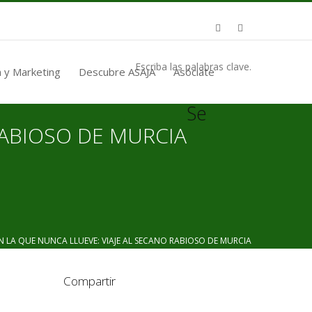
Escriba las palabras clave.
 y Marketing
Descubre ASAJA
Asóciate
Se
RABIOSO DE MURCIA
LA QUE NUNCA LLUEVE: VIAJE AL SECANO RABIOSO DE MURCIA
Compartir