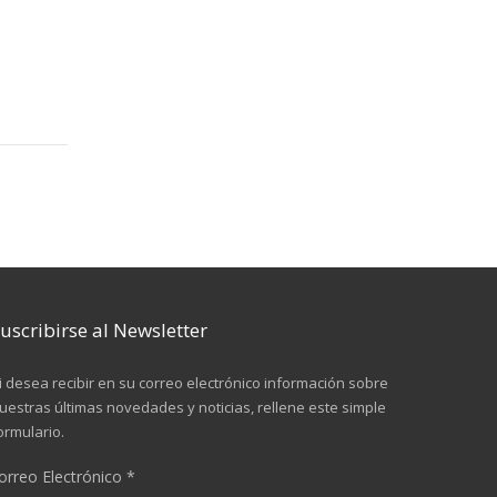
uscribirse al Newsletter
i desea recibir en su correo electrónico información sobre
uestras últimas novedades y noticias, rellene este simple
ormulario.
orreo Electrónico
*