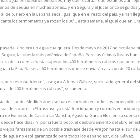
más agua en nuestros embalses, hay que recordar que estamos aún lejo
 años de sequía en muchas zonas... y en Segura y el Júcar cinco seguidos 
l cielo. Pero en la España seca, igual que en el resto del país, ya han lleg
 Alicante los termómetros ya rozan los 30ºC esta semana, al igual que en G
pasada. Y no era un agua cualquiera. Desde mayo de 2017 no circulaba ni 
l Segura, la tubería más polémica de España. Pero las últimas lluvias han
era de la cuenca hasta superar los 400 hectómetros cúbicos que permite
 agua a la España seca, 60 hectómetros que se enviarán a razón de 20 cad
, pero es insuficiente", asegura Alfonso Gálvez, secretario general del s
tural de 400 hectómetros cúbicos", se lamenta.
sta del sur del Mediterráneo se han escuchado en todos los foros político
sus detractores. «El trasvase ya está funcionando y con más velocidad qu
ra de Fomento de Castilla-La Mancha, Agustina García Élez, en su cuenta d
desde hace días». Y, por si fuera poco, el desbordamiento del Ebro en es
s viejos fantasmas de un posible trasvase desde Aragón hasta el sur de
 de agua no esté garantizado para todos los españoles", dice Gálvez.