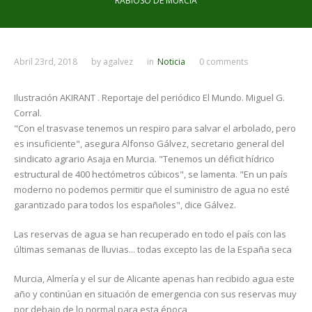
RABIOSO DE MURCIA
Abril 23rd, 2018
by
agalvez
in
Noticia
0 comments
Ilustración AKIRANT . Reportaje del periódico El Mundo. Miguel G.
Corral.
"Con el trasvase tenemos un respiro para salvar el arbolado, pero
es insuficiente", asegura Alfonso Gálvez, secretario general del
sindicato agrario Asaja en Murcia. "Tenemos un déficit hídrico
estructural de 400 hectómetros cúbicos", se lamenta. "En un país
moderno no podemos permitir que el suministro de agua no esté
garantizado para todos los españoles", dice Gálvez.
Las reservas de agua se han recuperado en todo el país con las
últimas semanas de lluvias... todas excepto las de la España seca
Murcia, Almería y el sur de Alicante apenas han recibido agua este
año y continúan en situación de emergencia con sus reservas muy
por debajo de lo normal para esta época