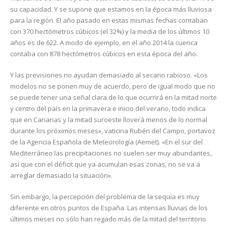
su capacidad. Y se supone que estamos en la época más lluviosa
para la región. El año pasado en estas mismas fechas contaban
con 370 hectómetros cúbicos (el 32%) y la media de los últimos 10
años es de 622. A modo de ejemplo, en el año 2014 la cuenca
contaba con 878 hectómetros cúbicos en esta época del año.
Y las previsiones no ayudan demasiado al secano rabioso. «Los
modelos no se ponen muy de acuerdo, pero de igual modo que no
se puede tener una señal clara de lo que ocurrirá en la mitad norte
y centro del país en la primavera e inicio del verano, todo indica
que en Canarias y la mitad suroeste lloverá menos de lo normal
durante los próximos meses», vaticina Rubén del Campo, portavoz
de la Agencia Española de Meteorología (Aemet). «En el sur del
Mediterráneo las precipitaciones no suelen ser muy abundantes,
así que con el déficit que ya acumulan esas zonas, no se va a
arreglar demasiado la situación».
Sin embargo, la percepción del problema de la sequía es muy
diferente en otros puntos de España. Las intensas lluvias de los
últimos meses no sólo han regado más de la mitad del territorio