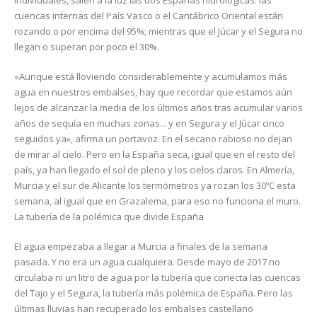
individuales, salen a la luz las dos Españas hidrológicas: las
cuencas internas del País Vasco o el Cantábrico Oriental están
rozando o por encima del 95%; mientras que el Júcar y el Segura no
llegan o superan por poco el 30%.
«Aunque está lloviendo considerablemente y acumulamos más
agua en nuestros embalses, hay que recordar que estamos aún
lejos de alcanzar la media de los últimos años tras acumular varios
años de sequía en muchas zonas... y en Segura y el Júcar cinco
seguidos ya», afirma un portavoz. En el secano rabioso no dejan
de mirar al cielo. Pero en la España seca, igual que en el resto del
país, ya han llegado el sol de pleno y los cielos claros. En Almería,
Murcia y el sur de Alicante los termómetros ya rozan los 30ºC esta
semana, al igual que en Grazalema, para eso no funciona el muro.
La tubería de la polémica que divide España
El agua empezaba a llegar a Murcia a finales de la semana
pasada. Y no era un agua cualquiera. Desde mayo de 2017 no
circulaba ni un litro de agua por la tubería que conecta las cuencas
del Tajo y el Segura, la tubería más polémica de España. Pero las
últimas lluvias han recuperado los embalses castellano