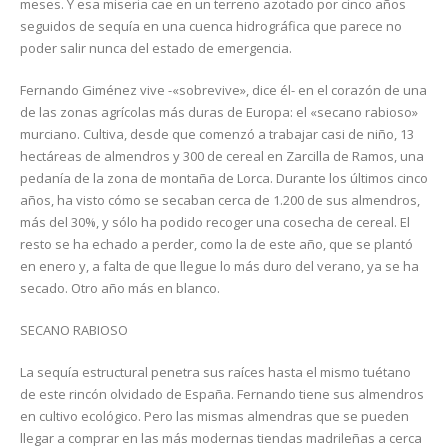
meses. Y esa miseria cae en un terreno azotado por cinco años
seguidos de sequía en una cuenca hidrográfica que parece no
poder salir nunca del estado de emergencia.
Fernando Giménez vive -«sobrevive», dice él- en el corazón de una
de las zonas agrícolas más duras de Europa: el «secano rabioso»
murciano. Cultiva, desde que comenzó a trabajar casi de niño, 13
hectáreas de almendros y 300 de cereal en Zarcilla de Ramos, una
pedanía de la zona de montaña de Lorca. Durante los últimos cinco
años, ha visto cómo se secaban cerca de 1.200 de sus almendros,
más del 30%, y sólo ha podido recoger una cosecha de cereal. El
resto se ha echado a perder, como la de este año, que se plantó
en enero y, a falta de que llegue lo más duro del verano, ya se ha
secado. Otro año más en blanco.
SECANO RABIOSO
La sequía estructural penetra sus raíces hasta el mismo tuétano
de este rincón olvidado de España. Fernando tiene sus almendros
en cultivo ecológico. Pero las mismas almendras que se pueden
llegar a comprar en las más modernas tiendas madrileñas a cerca