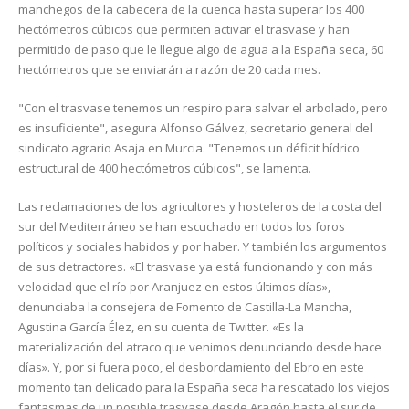
manchegos de la cabecera de la cuenca hasta superar los 400
hectómetros cúbicos que permiten activar el trasvase y han
permitido de paso que le llegue algo de agua a la España seca, 60
hectómetros que se enviarán a razón de 20 cada mes.
"Con el trasvase tenemos un respiro para salvar el arbolado, pero
es insuficiente", asegura Alfonso Gálvez, secretario general del
sindicato agrario Asaja en Murcia. "Tenemos un déficit hídrico
estructural de 400 hectómetros cúbicos", se lamenta.
Las reclamaciones de los agricultores y hosteleros de la costa del
sur del Mediterráneo se han escuchado en todos los foros
políticos y sociales habidos y por haber. Y también los argumentos
de sus detractores. «El trasvase ya está funcionando y con más
velocidad que el río por Aranjuez en estos últimos días»,
denunciaba la consejera de Fomento de Castilla-La Mancha,
Agustina García Élez, en su cuenta de Twitter. «Es la
materialización del atraco que venimos denunciando desde hace
días». Y, por si fuera poco, el desbordamiento del Ebro en este
momento tan delicado para la España seca ha rescatado los viejos
fantasmas de un posible trasvase desde Aragón hasta el sur de