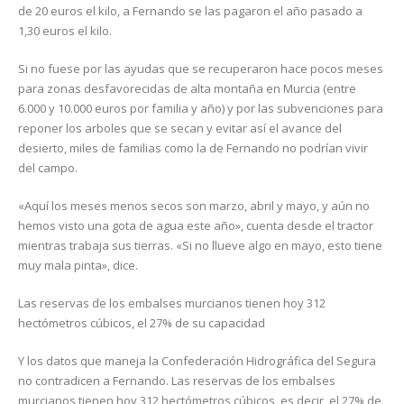
de 20 euros el kilo, a Fernando se las pagaron el año pasado a
1,30 euros el kilo.
Si no fuese por las ayudas que se recuperaron hace pocos meses
para zonas desfavorecidas de alta montaña en Murcia (entre
6.000 y 10.000 euros por familia y año) y por las subvenciones para
reponer los arboles que se secan y evitar así el avance del
desierto, miles de familias como la de Fernando no podrían vivir
del campo.
«Aquí los meses menos secos son marzo, abril y mayo, y aún no
hemos visto una gota de agua este año», cuenta desde el tractor
mientras trabaja sus tierras. «Si no llueve algo en mayo, esto tiene
muy mala pinta», dice.
Las reservas de los embalses murcianos tienen hoy 312
hectómetros cúbicos, el 27% de su capacidad
Y los datos que maneja la Confederación Hidrográfica del Segura
no contradicen a Fernando. Las reservas de los embalses
murcianos tienen hoy 312 hectómetros cúbicos, es decir, el 27% de