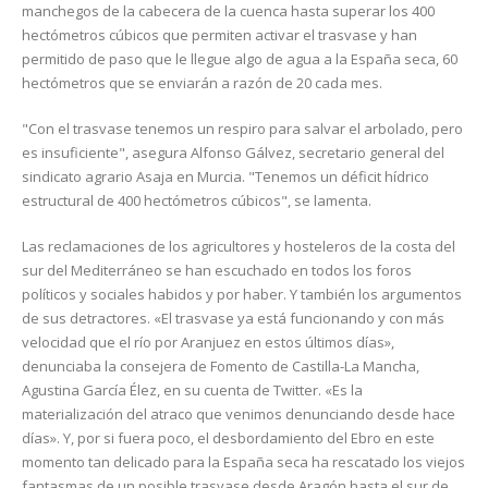
manchegos de la cabecera de la cuenca hasta superar los 400
hectómetros cúbicos que permiten activar el trasvase y han
permitido de paso que le llegue algo de agua a la España seca, 60
hectómetros que se enviarán a razón de 20 cada mes.
"Con el trasvase tenemos un respiro para salvar el arbolado, pero
es insuficiente", asegura Alfonso Gálvez, secretario general del
sindicato agrario Asaja en Murcia. "Tenemos un déficit hídrico
estructural de 400 hectómetros cúbicos", se lamenta.
Las reclamaciones de los agricultores y hosteleros de la costa del
sur del Mediterráneo se han escuchado en todos los foros
políticos y sociales habidos y por haber. Y también los argumentos
de sus detractores. «El trasvase ya está funcionando y con más
velocidad que el río por Aranjuez en estos últimos días»,
denunciaba la consejera de Fomento de Castilla-La Mancha,
Agustina García Élez, en su cuenta de Twitter. «Es la
materialización del atraco que venimos denunciando desde hace
días». Y, por si fuera poco, el desbordamiento del Ebro en este
momento tan delicado para la España seca ha rescatado los viejos
fantasmas de un posible trasvase desde Aragón hasta el sur de