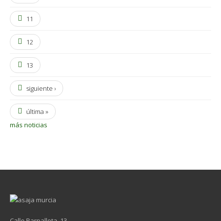
11
12
13
siguiente ›
última »
más noticias
Calle Parpallota, 13