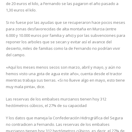
de 20 euros el kilo, a Fernando se las pagaron el año pasado a
1,30 euros el kilo.
Si no fuese por las ayudas que se recuperaron hace pocos meses
para zonas desfavorecidas de alta montaña en Murcia (entre
6.000 y 10.000 euros por familia y año) y por las subvenciones para
reponer los arboles que se secan y evitar así el avance del
desierto, miles de familias como la de Fernando no podrían vivir
del campo.
«Aquí los meses menos secos son marzo, abril y mayo, y aún no
hemos visto una gota de agua este año», cuenta desde el tractor
mientras trabaja sus tierras. «Si no llueve algo en mayo, esto tiene
muy mala pinta», dice.
Las reservas de los embalses murcianos tienen hoy 312
hectómetros cúbicos, el 27% de su capacidad
Y los datos que maneja la Confederación Hidrográfica del Segura
no contradicen a Fernando. Las reservas de los embalses
murcianos tienen hoy 312 hectómetros cúbicos, es decir, el 27% de