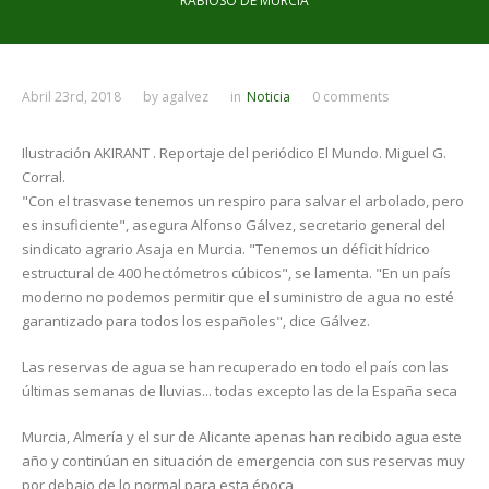
RABIOSO DE MURCIA
Abril 23rd, 2018
by
agalvez
in
Noticia
0 comments
Ilustración AKIRANT . Reportaje del periódico El Mundo. Miguel G.
Corral.
"Con el trasvase tenemos un respiro para salvar el arbolado, pero
es insuficiente", asegura Alfonso Gálvez, secretario general del
sindicato agrario Asaja en Murcia. "Tenemos un déficit hídrico
estructural de 400 hectómetros cúbicos", se lamenta. "En un país
moderno no podemos permitir que el suministro de agua no esté
garantizado para todos los españoles", dice Gálvez.
Las reservas de agua se han recuperado en todo el país con las
últimas semanas de lluvias... todas excepto las de la España seca
Murcia, Almería y el sur de Alicante apenas han recibido agua este
año y continúan en situación de emergencia con sus reservas muy
por debajo de lo normal para esta época