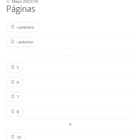
Mayo 2022
(18)
Páginas
« primera
‹ anterior
…
5
6
7
8
9
10