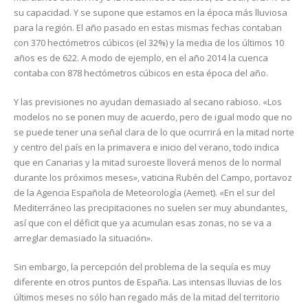
su capacidad. Y se supone que estamos en la época más lluviosa
para la región. El año pasado en estas mismas fechas contaban
con 370 hectómetros cúbicos (el 32%) y la media de los últimos 10
años es de 622. A modo de ejemplo, en el año 2014 la cuenca
contaba con 878 hectómetros cúbicos en esta época del año.
Y las previsiones no ayudan demasiado al secano rabioso. «Los
modelos no se ponen muy de acuerdo, pero de igual modo que no
se puede tener una señal clara de lo que ocurrirá en la mitad norte
y centro del país en la primavera e inicio del verano, todo indica
que en Canarias y la mitad suroeste lloverá menos de lo normal
durante los próximos meses», vaticina Rubén del Campo, portavoz
de la Agencia Española de Meteorología (Aemet). «En el sur del
Mediterráneo las precipitaciones no suelen ser muy abundantes,
así que con el déficit que ya acumulan esas zonas, no se va a
arreglar demasiado la situación».
Sin embargo, la percepción del problema de la sequía es muy
diferente en otros puntos de España. Las intensas lluvias de los
últimos meses no sólo han regado más de la mitad del territorio