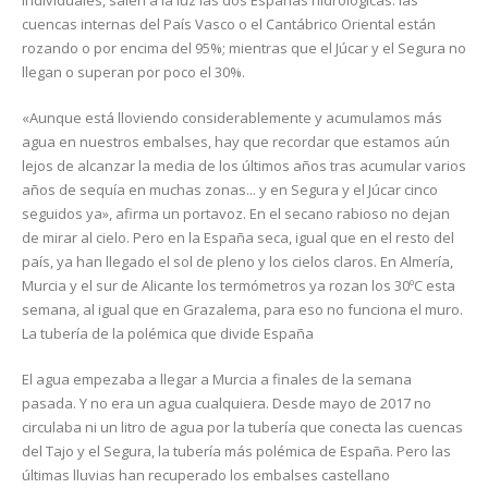
individuales, salen a la luz las dos Españas hidrológicas: las
cuencas internas del País Vasco o el Cantábrico Oriental están
rozando o por encima del 95%; mientras que el Júcar y el Segura no
llegan o superan por poco el 30%.
«Aunque está lloviendo considerablemente y acumulamos más
agua en nuestros embalses, hay que recordar que estamos aún
lejos de alcanzar la media de los últimos años tras acumular varios
años de sequía en muchas zonas... y en Segura y el Júcar cinco
seguidos ya», afirma un portavoz. En el secano rabioso no dejan
de mirar al cielo. Pero en la España seca, igual que en el resto del
país, ya han llegado el sol de pleno y los cielos claros. En Almería,
Murcia y el sur de Alicante los termómetros ya rozan los 30ºC esta
semana, al igual que en Grazalema, para eso no funciona el muro.
La tubería de la polémica que divide España
El agua empezaba a llegar a Murcia a finales de la semana
pasada. Y no era un agua cualquiera. Desde mayo de 2017 no
circulaba ni un litro de agua por la tubería que conecta las cuencas
del Tajo y el Segura, la tubería más polémica de España. Pero las
últimas lluvias han recuperado los embalses castellano