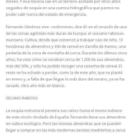
meses. Y esa miseria cae en un terreno azotado por cinco años
seguidos de sequía en una cuenca hidrográfica que parece no
poder salir nunca del estado de emergencia.
Fernando Giménez vive -«sobrevive», dice él- en el corazón de una
de las zonas agrícolas más duras de Europa: el «secano rabioso»
murciano. Cultiva, desde que comenzó a trabajar casi de niño, 13
hectáreas de almendros y 300 de cereal en Zarcilla de Ramos, una
pedanía de la zona de montaña de Lorca. Durante los últimos cinco
años, ha visto cómo se secaban cerca de 1.200 de sus almendros,
más del 30%, y sólo ha podido recoger una cosecha de cereal. El
resto se ha echado a perder, como la de este año, que se plantó
en enero y, a falta de que llegue lo más duro del verano, ya se ha
secado. Otro año más en blanco.
SECANO RABIOSO
La sequía estructural penetra sus raíces hasta el mismo tuétano
de este rincón olvidado de España. Fernando tiene sus almendros
en cultivo ecológico. Pero las mismas almendras que se pueden
llegar a comprar en las más modernas tiendas madrileñas a cerca