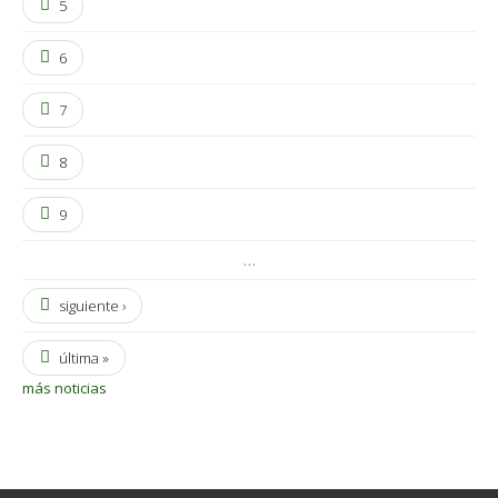
5
6
7
8
9
…
siguiente ›
última »
más noticias