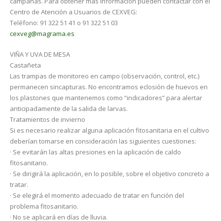
campañas. Para obtener más información pueden contactar con el
Centro de Atención a Usuarios de CEXVEG:
Teléfono: 91 322 51 41 o 91 322 51 03
cexveg@magrama.es
VIÑA Y UVA DE MESA
Castañeta
Las trampas de monitoreo en campo (observación, control, etc.)
permanecen sincapturas. No encontramos eclosión de huevos en
los plastones que mantenemos como “indicadores” para alertar
anticipadamente de la salida de larvas.
Tratamientos de invierno
Si es necesario realizar alguna aplicación fitosanitaria en el cultivo
deberían tomarse en consideración las siguientes cuestiones:
· Se evitarán las altas presiones en la aplicación de caldo
fitosanitario.
· Se dirigirá la aplicación, en lo posible, sobre el objetivo concreto a
tratar.
· Se elegirá el momento adecuado de tratar en función del
problema fitosanitario.
· No se aplicará en días de lluvia.