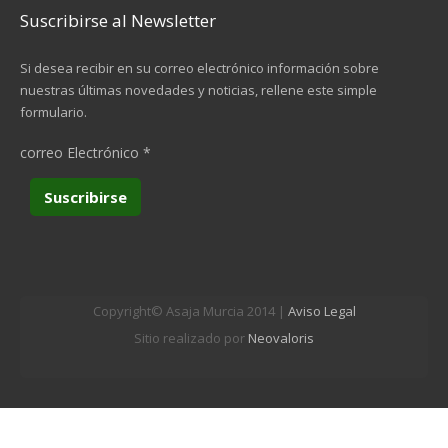
Suscribirse al Newsletter
Si desea recibir en su correo electrónico información sobre
nuestras últimas novedades y noticias, rellene este simple
formulario.
correo Electrónico
*
Copyright© Asaja Murcia 2014 |
Aviso Legal
Sitio realizado por
Neovaloris