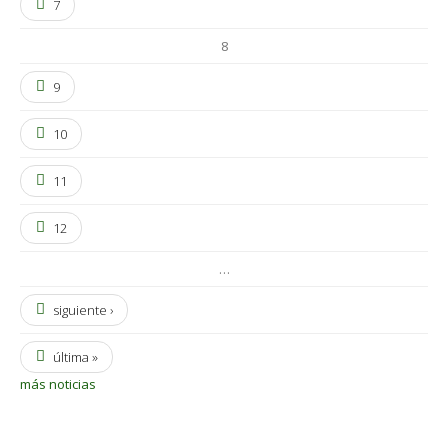
7
8
9
10
11
12
…
siguiente ›
última »
más noticias