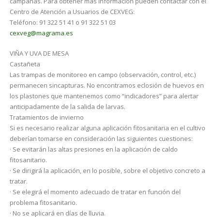
campañas. Para obtener más información pueden contactar con el
Centro de Atención a Usuarios de CEXVEG:
Teléfono: 91 322 51 41 o 91 322 51 03
cexveg@magrama.es
VIÑA Y UVA DE MESA
Castañeta
Las trampas de monitoreo en campo (observación, control, etc.)
permanecen sincapturas. No encontramos eclosión de huevos en
los plastones que mantenemos como “indicadores” para alertar
anticipadamente de la salida de larvas.
Tratamientos de invierno
Si es necesario realizar alguna aplicación fitosanitaria en el cultivo
deberían tomarse en consideración las siguientes cuestiones:
· Se evitarán las altas presiones en la aplicación de caldo
fitosanitario.
· Se dirigirá la aplicación, en lo posible, sobre el objetivo concreto a
tratar.
· Se elegirá el momento adecuado de tratar en función del
problema fitosanitario.
· No se aplicará en días de lluvia.