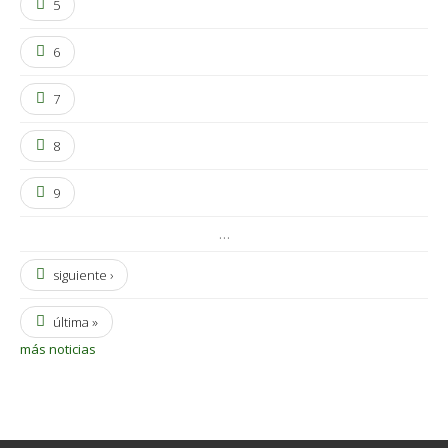
5
6
7
8
9
…
siguiente ›
última »
más noticias