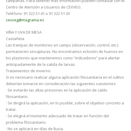
campañas. Para obtener más información pueden contactar con el
Centro de Atención a Usuarios de CEXVEG:
Teléfono: 91 322 51 41 o 91 322 51 03
cexveg@magrama.es
VIÑA Y UVA DE MESA
Castañeta
Las trampas de monitoreo en campo (observación, control, etc.)
permanecen sincapturas. No encontramos eclosión de huevos en
los plastones que mantenemos como “indicadores” para alertar
anticipadamente de la salida de larvas.
Tratamientos de invierno
Si es necesario realizar alguna aplicación fitosanitaria en el cultivo
deberían tomarse en consideración las siguientes cuestiones:
· Se evitarán las altas presiones en la aplicación de caldo
fitosanitario.
· Se dirigirá la aplicación, en lo posible, sobre el objetivo concreto a
tratar.
· Se elegirá el momento adecuado de tratar en función del
problema fitosanitario.
· No se aplicará en días de lluvia.