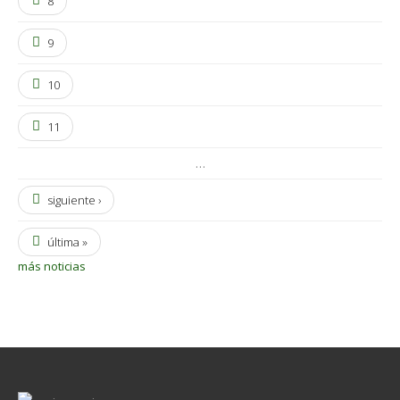
8
9
10
11
…
siguiente ›
última »
más noticias