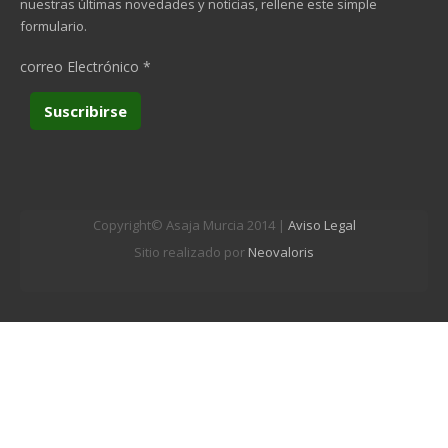
nuestras últimas novedades y noticias, rellene este simple
formulario.
correo Electrónico
*
Copyright© Asaja Murcia 2014 |
Aviso Legal
Sitio realizado por
Neovaloris