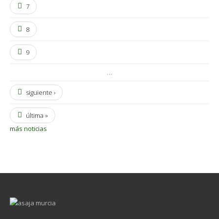
7
8
9
…
siguiente ›
última »
más noticias