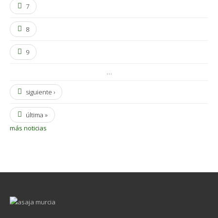
7
8
9
…
siguiente ›
última »
más noticias