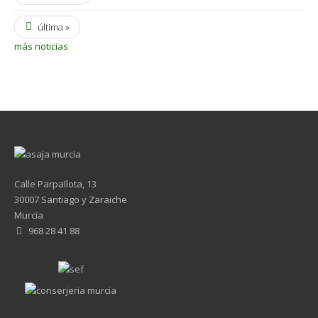
última »
más noticias
Calle Parpallota, 13
30007 Santiago y Zaraiche
Murcia
968 28 41 88