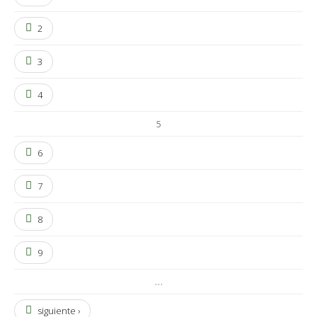
2
3
4
5
6
7
8
9
…
siguiente ›