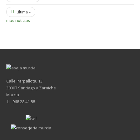
última »
más noticias
Calle Parpallota, 13
30007 Santiago y Zaraiche
Murcia
968 28 41 88