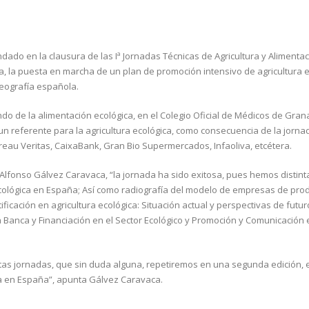
ado en la clausura de las Iª Jornadas Técnicas de Agricultura y Alimenta
, la puesta en marcha de un plan de promoción intensivo de agricultura e
eografía española.
o de la alimentación ecológica, en el Colegio Oficial de Médicos de Gran
 referente para la agricultura ecológica, como consecuencia de la jorn
eau Veritas, CaixaBank, Gran Bio Supermercados, Infaoliva, etcétera.
Alfonso Gálvez Caravaca, “la jornada ha sido exitosa, pues hemos distint
 ecológica en España; Así como radiografía del modelo de empresas de pro
ificación en agricultura ecológica: Situación actual y perspectivas de futur
La Banca y Financiación en el Sector Ecológico y Promoción y Comunicación 
as jornadas, que sin duda alguna, repetiremos en una segunda edición, 
a en España”, apunta Gálvez Caravaca.