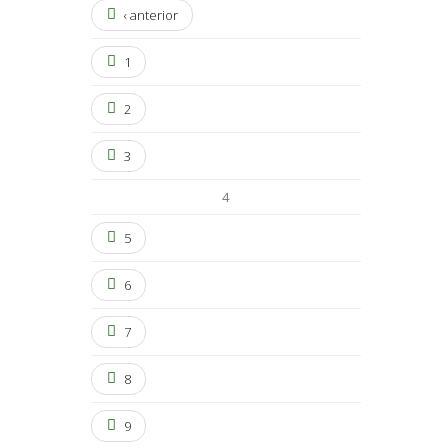
‹ anterior
1
2
3
4
5
6
7
8
9