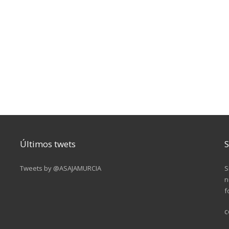
Últimos twets
S
Tweets by @ASAJAMURCIA
S
n
f
c