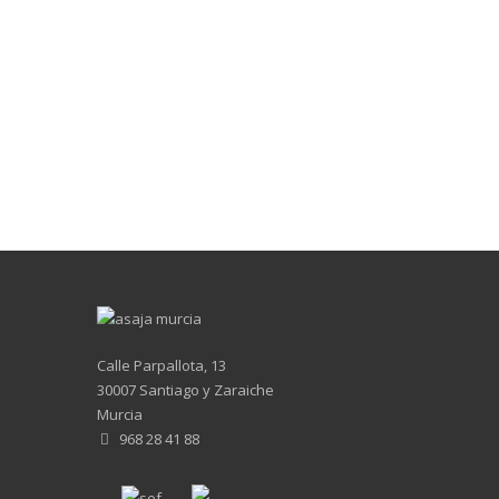
Calle Parpallota, 13
30007 Santiago y Zaraiche
Murcia
968 28 41 88