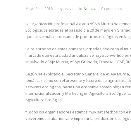
Mayo 24th, 2016
by
pseva
in
Noticia
0 comments
La organización profesional agraria ASAJA Murcia ha demand
Ecológica, celebradas el pasado día 20 de mayo en Granada
que active más el consumo de productos ecológicos en la g
La celebración de estas primeras jornadas dedicada al mund
marcado que esta ciudad andaluza se haya convertido en un
impulsado ASAJA Murcia, ASAJA Granada, Ecovalia – CAE, Bur
Según ha explicado el Secretario General de ASAJA Murcia, 
temáticas como son el presente y futuro de la agricultura
servicios ecológicos, hacia una economía sostenible; La cert
Internacionalización y Marketing en Agricultura Ecológica; 
Agricultura Ecológica".
“Todos los organizadores estamos muy satisfechos con est
volveremos a abanderar e impulsar la producción ecológic