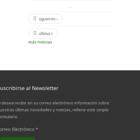
…
siguiente ›
última »
más noticias
uscribirse al Newsletter
i desea recibir en su correo electrónico información sobre
uestras últimas novedades y noticias, rellene este simple
ormulario.
orreo Electrónico
*