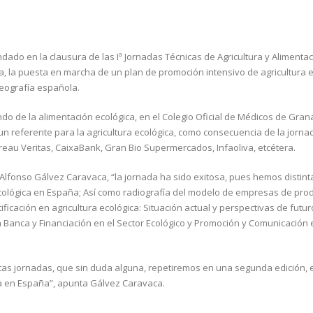
ado en la clausura de las Iª Jornadas Técnicas de Agricultura y Alimenta
, la puesta en marcha de un plan de promoción intensivo de agricultura e
eografía española.
o de la alimentación ecológica, en el Colegio Oficial de Médicos de Gran
 referente para la agricultura ecológica, como consecuencia de la jorn
eau Veritas, CaixaBank, Gran Bio Supermercados, Infaoliva, etcétera.
Alfonso Gálvez Caravaca, “la jornada ha sido exitosa, pues hemos distint
 ecológica en España; Así como radiografía del modelo de empresas de pro
ificación en agricultura ecológica: Situación actual y perspectivas de futur
La Banca y Financiación en el Sector Ecológico y Promoción y Comunicación 
as jornadas, que sin duda alguna, repetiremos en una segunda edición, 
a en España”, apunta Gálvez Caravaca.