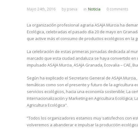
Mayo 24th, 2016
by
pseva
in
Noticia
0 comments
La organización profesional agraria ASAJA Murcia ha demand
Ecológica, celebradas el pasado día 20 de mayo en Granada
que active más el consumo de productos ecológicos en la g
La celebración de estas primeras jornadas dedicada al mund
marcado que esta ciudad andaluza se haya convertido en un
impulsado ASAJA Murcia, ASAJA Granada, Ecovalia – CAE, Bur
Según ha explicado el Secretario General de ASAJA Murcia, 
temáticas como son el presente y futuro de la agricultura
servicios ecológicos, hacia una economía sostenible; La cert
Internacionalización y Marketing en Agricultura Ecológica; 
Agricultura Ecológica".
“Todos los organizadores estamos muy satisfechos con est
volveremos a abanderar e impulsar la producción ecológic