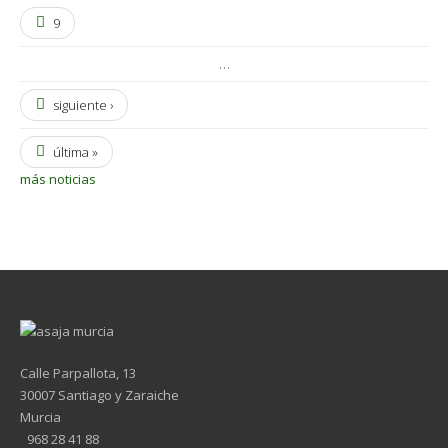
9
…
siguiente ›
última »
más noticias
Calle Parpallota, 13
30007 Santiago y Zaraiche
Murcia
968 28 41 88