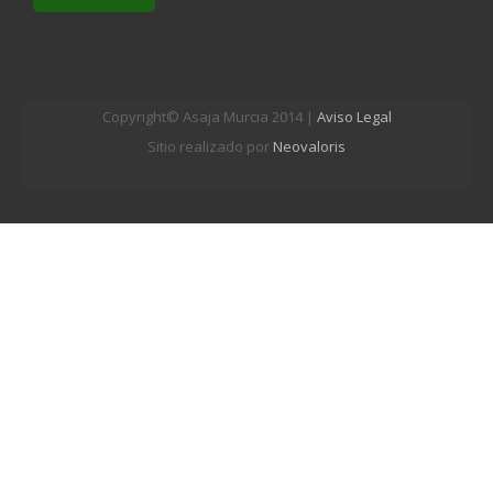
Copyright© Asaja Murcia 2014 |
Aviso Legal
Sitio realizado por
Neovaloris