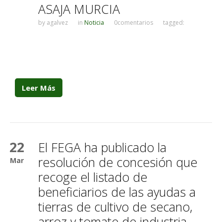
ASAJA MURCIA
by
agalvez
in
Noticia
0comentarios
tagged:
Leer Más
22
El FEGA ha publicado la
resolución de concesión que
Mar
recoge el listado de
beneficiarios de las ayudas a
tierras de cultivo de secano,
arroz y tomate de industria