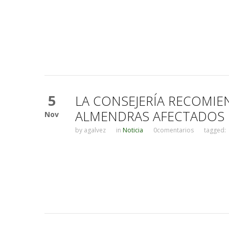
5
LA CONSEJERÍA RECOMIE
ALMENDRAS AFECTADOS P
Nov
by
agalvez
in
Noticia
0comentarios
tagged: