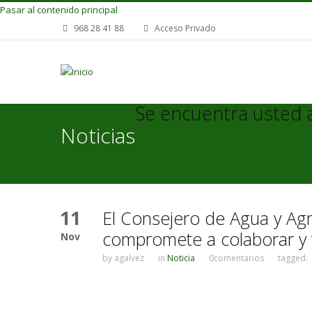
Pasar al contenido principal
968 28 41 88
Acceso Privado
Se encuentra usted 
Noticias
11
El Consejero de Agua y Agr
compromete a colaborar y 
Nov
by
agalvez
in
Noticia
0comentarios
tagged: