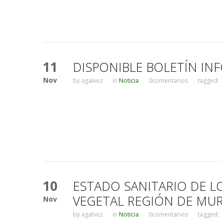
11
DISPONIBLE BOLETÍN IN
Nov
by
agalvez
in
Noticia
0comentarios
tagged:
10
ESTADO SANITARIO DE L
VEGETAL REGIÓN DE MUR
Nov
by
agalvez
in
Noticia
0comentarios
tagged: