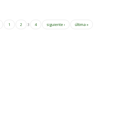
1
2
3
4
siguiente ›
última »