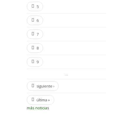
5
6
7
8
9
…
siguiente ›
última »
más noticias