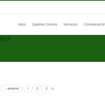
Inicio
Quiénes Somos
Servicios
Comunicación
aquí
‹ anterior
1
2
3
4