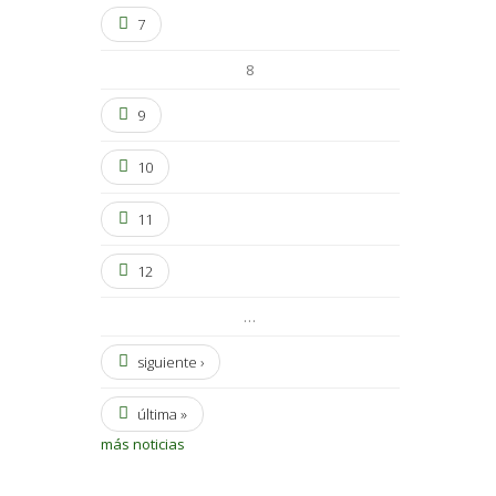
7
8
9
10
11
12
…
siguiente ›
última »
más noticias