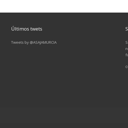
Últimos twets
S
Tweets by @ASAJAMURCIA
S
n
f
c