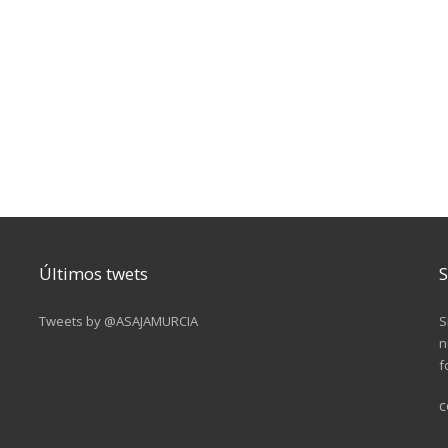
Últimos twets
S
Tweets by @ASAJAMURCIA
S
n
f
c