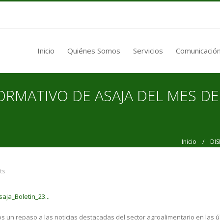
Inicio
Quiénes Somos
Servicios
Comunicación
ORMATIVO DE ASAJA DEL MES D
Inicio
/ DISPO
ts
aja_Boletin_23...
s un repaso a las noticias destacadas del sector agroalimentario en las ú