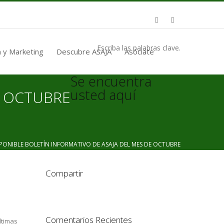
Escriba las palabras clave.
 y Marketing
Descubre ASAJA
Asóciate
Se encuentra
usted aquí
E OCTUBRE
NIBLE BOLETÍN INFORMATIVO DE ASAJA DEL MES DE OCTUBRE
Compartir
Comentarios Recientes
ltimas