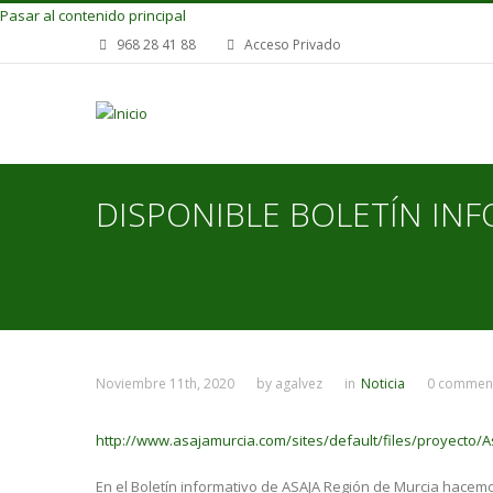
Pasar al contenido principal
968 28 41 88
Acceso Privado
DISPONIBLE BOLETÍN INF
Noviembre 11th, 2020
by
agalvez
in
Noticia
0 commen
http://www.asajamurcia.com/sites/default/files/proyecto/As
En el Boletín informativo de ASAJA Región de Murcia hacemo