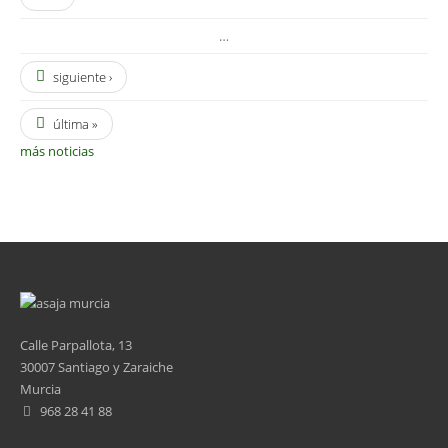
…
siguiente ›
última »
más noticias
Calle Parpallota, 13
30007 Santiago y Zaraiche
Murcia
968 28 41 88