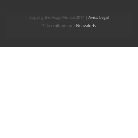
Copyright© Asaja Murcia 2014 |
Aviso Legal
Sitio realizado por
Neovaloris