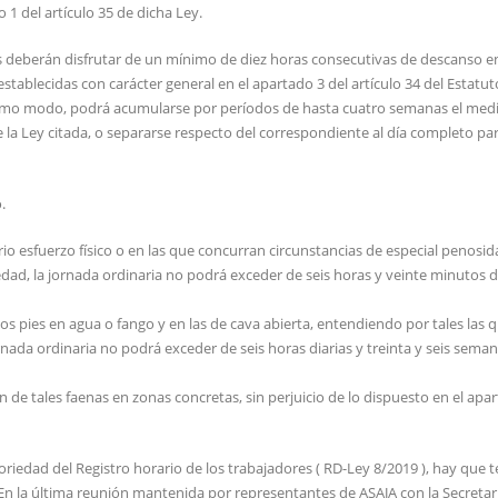
1 del artículo 35 de dicha Ley.
es deberán disfrutar de un mínimo de diez horas consecutivas de descanso e
tablecidas con carácter general en el apartado 3 del artículo 34 del Estatut
smo modo, podrá acumularse por períodos de hasta cuatro semanas el medi
 la Ley citada, o separarse respecto del correspondiente al día completo pa
.
rio esfuerzo físico o en las que concurran circunstancias de especial penosi
d, la jornada ordinaria no podrá exceder de seis horas y veinte minutos di
los pies en agua o fango y en las de cava abierta, entendiendo por tales las 
nada ordinaria no podrá exceder de seis horas diarias y treinta y seis seman
 de tales faenas en zonas concretas, sin perjuicio de lo dispuesto en el apar
oriedad del Registro horario de los trabajadores ( RD-Ley 8/2019 ), hay que 
. En la última reunión mantenida por representantes de ASAJA con la Secretar