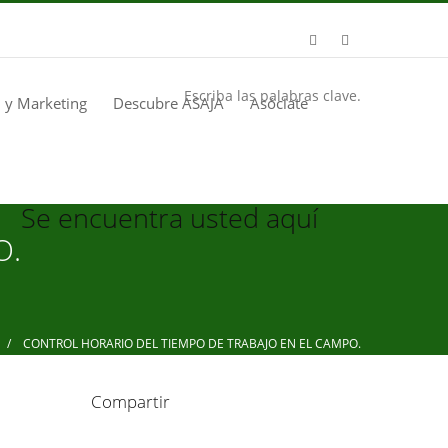
Escriba las palabras clave.
 y Marketing
Descubre ASAJA
Asóciate
Se encuentra usted aquí
O.
/ CONTROL HORARIO DEL TIEMPO DE TRABAJO EN EL CAMPO.
Compartir