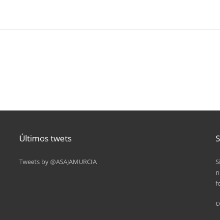
Últimos twets
S
Tweets by @ASAJAMURCIA
S
n
f
c