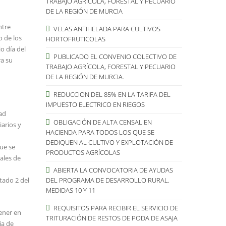
TRABAJO AGRÍCOLA, FORESTAL Y PECUARIO
DE LA REGIÓN DE MURCIA
ntre
VELAS ANTIHELADA PARA CULTIVOS
o de los
HORTOFRUTICOLAS
o día del
PUBLICADO EL CONVENIO COLECTIVO DE
ra su
TRABAJO AGRÍCOLA, FORESTAL Y PECUARIO
DE LA REGIÓN DE MURCIA.
REDUCCION DEL 85% EN LA TARIFA DEL
IMPUESTO ELECTRICO EN RIEGOS
dad
OBLIGACIÓN DE ALTA CENSAL EN
arios y
HACIENDA PARA TODOS LOS QUE SE
DEDIQUEN AL CULTIVO Y EXPLOTACIÓN DE
que se
PRODUCTOS AGRÍCOLAS
ales de
ABIERTA LA CONVOCATORIA DE AYUDAS
tado 2 del
DEL PROGRAMA DE DESARROLLO RURAL.
MEDIDAS 10 Y 11
REQUISITOS PARA RECIBIR EL SERVICIO DE
tener en
TRITURACIÓN DE RESTOS DE PODA DE ASAJA
ia de