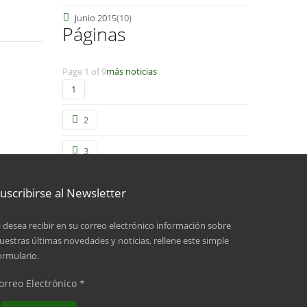
Junio 2015
(10)
Páginas
Page 1 of 9
más noticias
1
2
3
4
uscribirse al Newsletter
5
i desea recibir en su correo electrónico información sobre
uestras últimas novedades y noticias, rellene este simple
6
ormulario.
7
orreo Electrónico
*
8