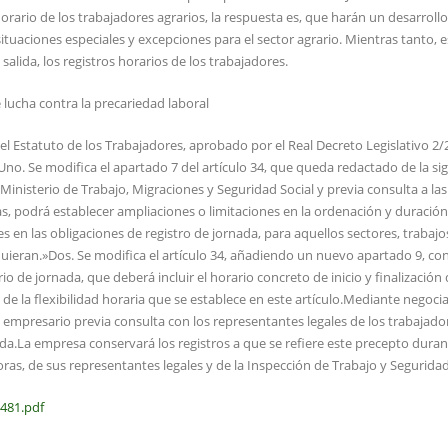
orario de los trabajadores agrarios, la respuesta es, que harán un desarrollo
ituaciones especiales y excepciones para el sector agrario. Mientras tanto, e
 salida, los registros horarios de los trabajadores.
lucha contra la precariedad laboral
del Estatuto de los Trabajadores, aprobado por el Real Decreto Legislativo 2/
no. Se modifica el apartado 7 del artículo 34, que queda redactado de la si
Ministerio de Trabajo, Migraciones y Seguridad Social y previa consulta a las
s, podrá establecer ampliaciones o limitaciones en la ordenación y duración
s en las obligaciones de registro de jornada, para aquellos sectores, trabajo
quieran.»Dos. Se modifica el artículo 34, añadiendo un nuevo apartado 9, con
io de jornada, que deberá incluir el horario concreto de inicio y finalización 
 de la flexibilidad horaria que se establece en este artículo.Mediante negoci
 empresario previa consulta con los representantes legales de los trabajador
da.La empresa conservará los registros a que se refiere este precepto duran
as, de sus representantes legales y de la Inspección de Trabajo y Seguridad
481.pdf