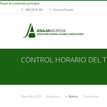
Pasar al contenido principal
968 28 41 88
Acceso Privado
CONTROL HORARIO DEL T
Mayo 6th, 2019
by
agalvez
in
Noticia
0 comments