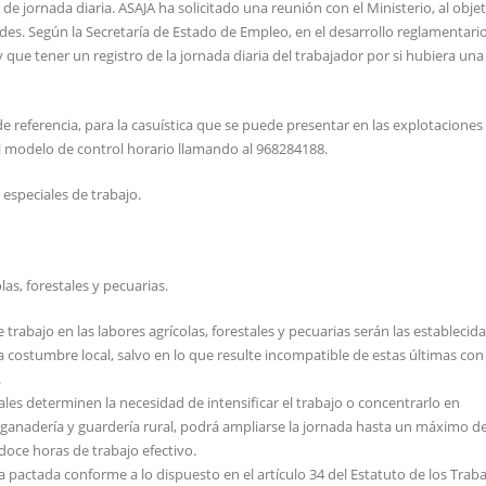
e jornada diaria. ASAJA ha solicitado una reunión con el Ministerio, al obje
ades. Según la Secretaría de Estado de Empleo, en el desarrollo reglamentari
que tener un registro de la jornada diaria del trabajador por si hubiera una
eferencia, para la casuística que se puede presentar en las explotaciones
el modelo de control horario llamando al 968284188.
especiales de trabajo.
las, forestales y pecuarias.
rabajo en las labores agrícolas, forestales y pecuarias serán las establecida
a costumbre local, salvo en lo que resulte incompatible de estas últimas con 
.
nales determinen la necesidad de intensificar el trabajo o concentrarlo en
 ganadería y guardería rural, podrá ampliarse la jornada hasta un máximo de
doce horas de trabajo efectivo.
a pactada conforme a lo dispuesto en el artículo 34 del Estatuto de los Trab