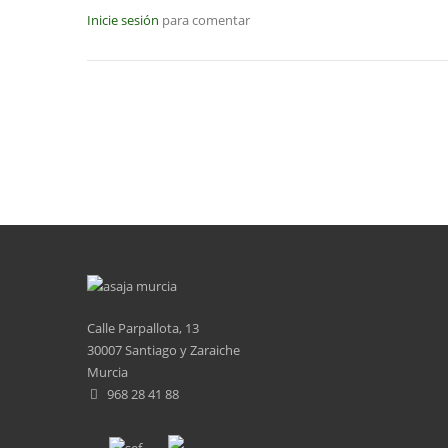
Inicie sesión
para comentar
Calle Parpallota, 13
30007 Santiago y Zaraiche
Murcia
968 28 41 88