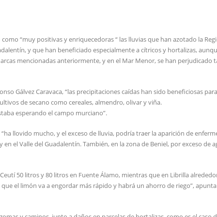
 como “muy positivas y enriquecedoras “ las lluvias que han azotado la Reg
dalentín, y que han beneficiado especialmente a cítricos y hortalizas, aunq
marcas mencionadas anteriormente, y en el Mar Menor, se han perjudicado 
onso Gálvez Caravaca, “las precipitaciones caídas han sido beneficiosas para 
ultivos de secano como cereales, almendro, olivar y viña.
estaba esperando el campo murciano”.
ha llovido mucho, y el exceso de lluvia, podría traer la aparición de enfer
y en el Valle del Guadalentín. También, en la zona de Beniel, por exceso de a
 Ceutí 50 litros y 80 litros en Fuente Álamo, mientras que en Librilla alrededo
as que el limón va a engordar más rápido y habrá un ahorro de riego”, apunta
omas y caminos, junto a daños en parcelas de hortalizas, como es el caso de