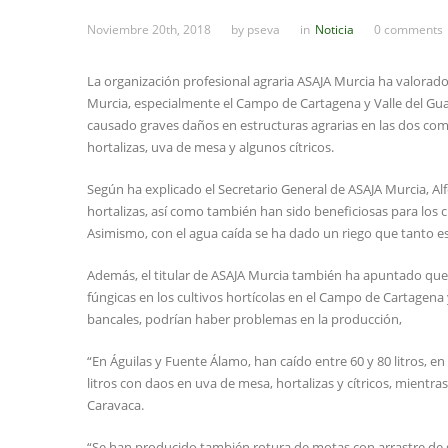
Noviembre 20th, 2018
by
pseva
in
Noticia
0 comments
La organización profesional agraria ASAJA Murcia ha valorado
Murcia, especialmente el Campo de Cartagena y Valle del Gua
causado graves daños en estructuras agrarias en las dos co
hortalizas, uva de mesa y algunos cítricos.
Según ha explicado el Secretario General de ASAJA Murcia, Alf
hortalizas, así como también han sido beneficiosas para los c
Asimismo, con el agua caída se ha dado un riego que tanto 
Además, el titular de ASAJA Murcia también ha apuntado que “
fúngicas en los cultivos hortícolas en el Campo de Cartagena 
bancales, podrían haber problemas en la producción,
“En Águilas y Fuente Álamo, han caído entre 60 y 80 litros, en
litros con daos en uva de mesa, hortalizas y cítricos, mientr
Caravaca.
“Se han producido también rotura de motas con arrastre de g