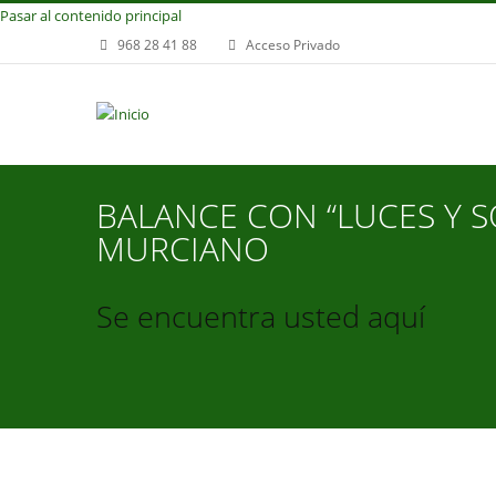
Pasar al contenido principal
968 28 41 88
Acceso Privado
BALANCE CON “LUCES Y S
MURCIANO
Se encuentra usted aquí