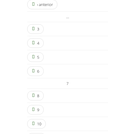
‹ anterior
…
3
4
5
6
7
8
9
10