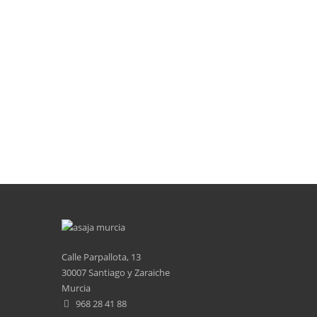
Calle Parpallota, 13
30007 Santiago y Zaraiche
Murcia
968 28 41 88