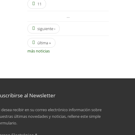
11
…
siguiente ›
última »
más noticias
uscribirse al Newsletter
i desea recibir en su correo electrónico información sobre
uestras últimas novedades y noticias, rellene este simple
ormulario.