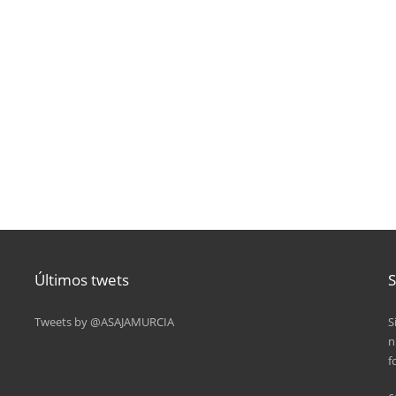
Últimos twets
S
Tweets by @ASAJAMURCIA
S
n
f