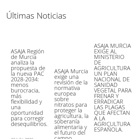
Últimas Noticias
ASAJA MURCIA
ASAJA Región
EXIGE AL
de Murcia
MINISTERIO
analiza la
DE
propuesta de
AGRICULTURA
ASAJA Murcia
la nueva PAC
UN PLAN
exige una
2028-2034:
NACIONAL DE
revisión de la
menos
SANIDAD
normativa
burocracia,
VEGETAL PARA
europea
más
FRENAR Y
sobre
flexibilidad y
ERRADICAR
nitratos para
una
LAS PLAGAS
proteger la
oportunidad
QUE AFECTAN
agricultura, la
para corregir
A LA
soberanía
desequilibrios.
AGRICULTURA
alimentaria y
ESPAÑOLA.
el futuro del
campo.