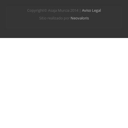
Copyright© Asaja Murcia 2014 |
Aviso Legal
Sitio realizado por
Neovaloris