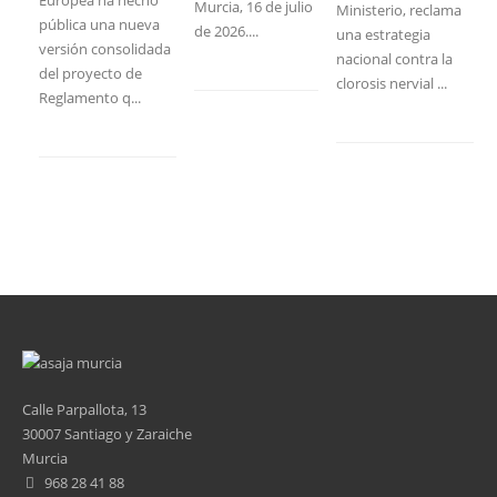
Murcia, 16 de julio
Ministerio, reclama
pública una nueva
de 2026....
una estrategia
versión consolidada
nacional contra la
del proyecto de
clorosis nervial ...
Reglamento q...
Calle Parpallota, 13
30007 Santiago y Zaraiche
Murcia
968 28 41 88