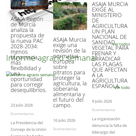
ASAJA MURCIA
EXIGE AL
MINISTERIO
ASAJA Región
DE
de Murcia
AGRICULTURA
analiza la
UN PLAN
propuesta de
NACIONAL DE
ASAJA Murcia
la nueva PAC
SANIDAD
exige una
Ver todos
2028-2034:
VEGETAL PARA
revisión de la
menos
FRENAR Y
Informe agrario semanal
normativa
burocracia,
ERRADICAR
europea
más
LAS PLAGAS
sobre
flexibilidad y
QUE AFECTAN
nitratos para
una
A LA
proteger la
oportunidad
AGRICULTURA
agricultura, la
para corregir
ESPAÑOLA.
Ver todo
soberanía
desequilibrios.
alimentaria y
el futuro del
9 Julio 2026
campo.
23 Julio 2026
0comentarios
0comentarios
La organización
16 Julio 2026
La Presidencia del
denuncia la falta de
0comentarios
Consejo de la Unión
liderazgo del
Europea ha hecho